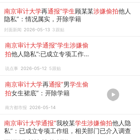
南京审计大学
再
通报“学生
顾某某
涉嫌偷拍
他人
隐私”：情况属实，开除学籍
封面新闻
2026-05-13
3
跟贴
南京审计大学通报“学生涉嫌偷
拍
他人隐私”:已成立专项工作
组
说点事
2026-05-12
5
跟贴
南京审计大学
再
通报“
男
学生偷
拍
女生裙底”：开除学籍
南方都市报
2026-05-14
南京审计大学通报“
我校某
学生涉嫌偷拍
他人隐
私”：已成立专项工作组，相关部门已介入调查