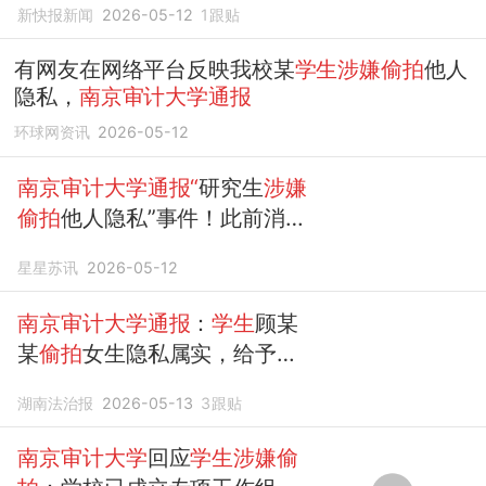
新快报新闻
2026-05-12
1
跟贴
有网友在网络平台反映我校某
学生涉嫌偷拍
他人
隐私，
南京审计大学通报
环球网资讯
2026-05-12
南京审计大学通报“
研究生
涉嫌
偷拍
他人隐私”事件！此前消息
称其拟被录用公务员
星星苏讯
2026-05-12
南京审计大学通报
：
学生
顾某
某
偷拍
女生隐私属实，给予开
除学籍处分
湖南法治报
2026-05-13
3
跟贴
南京审计大学
回应
学生涉嫌偷