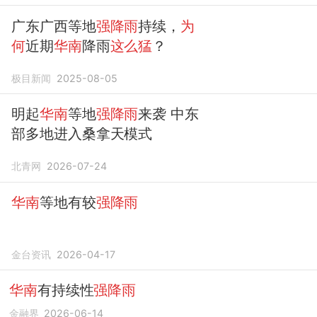
广东广西等地
强降雨
持续，
为
何
近期
华南
降雨
这么猛
？
极目新闻
2025-08-05
明起
华南
等地
强降雨
来袭 中东
部多地进入桑拿天模式
北青网
2026-07-24
华南
等地有较
强降雨
金台资讯
2026-04-17
华南
有持续性
强降雨
金融界
2026-06-14