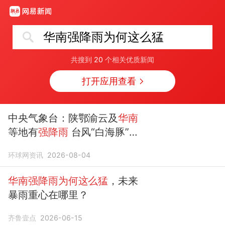
华南强降雨为何这么猛
共搜到
20
个相关优质新闻
打开应用查看
中央气象台：陕鄂渝云及
华南
等地有
强降雨
台风“白海豚”继
续西行
环球网资讯
2026-08-04
华南强降雨为何这么猛
，未来
暴雨重心在哪里？
齐鲁壹点
2026-06-15