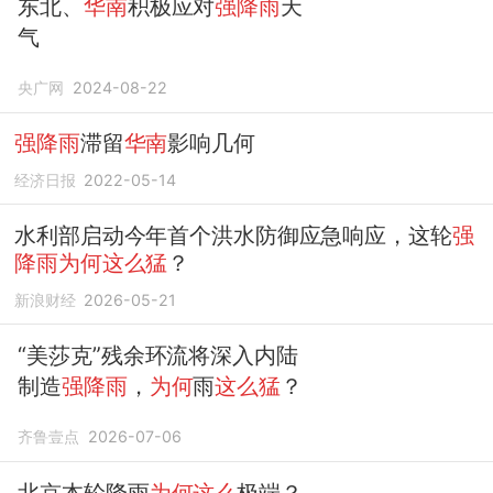
东北、
华南
积极应对
强降雨
天
气
央广网
2024-08-22
强降雨
滞留
华南
影响几何
经济日报
2022-05-14
水利部启动今年首个洪水防御应急响应，这轮
强
降雨为何这么猛
？
新浪财经
2026-05-21
“美莎克”残余环流将深入内陆
制造
强降雨
，
为何
雨
这么猛
？
齐鲁壹点
2026-07-06
北京本轮降雨
为何这么
极端？