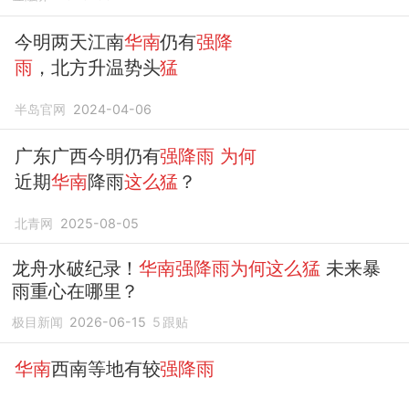
今明两天江南
华南
仍有
强降
雨
，北方升温势头
猛
半岛官网
2024-04-06
广东广西今明仍有
强降雨
为何
近期
华南
降雨
这么猛
？
北青网
2025-08-05
龙舟水破纪录！
华南强降雨为何这么猛
未来暴
雨重心在哪里？
极目新闻
2026-06-15
5
跟贴
华南
西南等地有较
强降雨