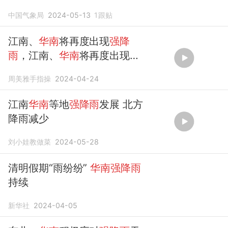
中国气象局
2024-05-13
1
跟贴
江南、
华南
将再度出现
强降
雨
，江南、
华南
将再度出现
强
降雨
周美雅手指操
2024-04-24
江南
华南
等地
强降雨
发展 北方
降雨减少
刘小娃教做菜
2024-05-28
清明假期“雨纷纷”
华南强降雨
持续
新华社
2024-04-05