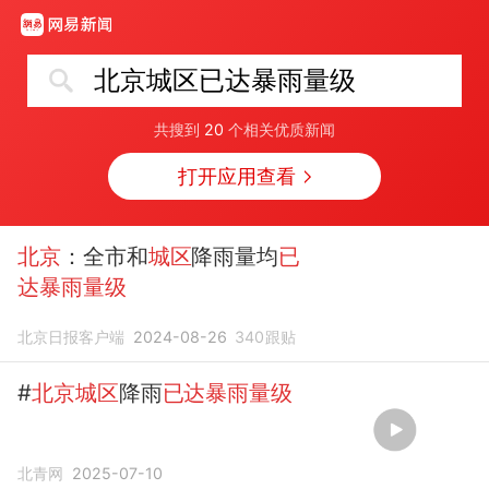
北京城区已达暴雨量级
共搜到
20
个相关优质新闻
打开应用查看
北京
：全市和
城区
降雨量均
已
达暴雨量级
北京日报客户端
2024-08-26
340
跟贴
#
北京城区
降雨
已达暴雨量级
北青网
2025-07-10