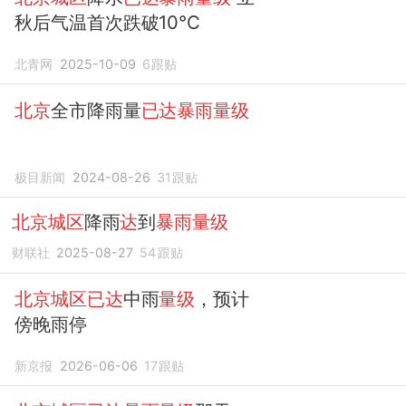
秋后气温首次跌破10℃
北青网
2025-10-09
6
跟贴
北京
全市降雨量
已达暴雨量级
极目新闻
2024-08-26
31
跟贴
北京城区
降雨
达
到
暴雨量级
财联社
2025-08-27
54
跟贴
北京城区已达
中雨
量级
，预计
傍晚雨停
新京报
2026-06-06
17
跟贴