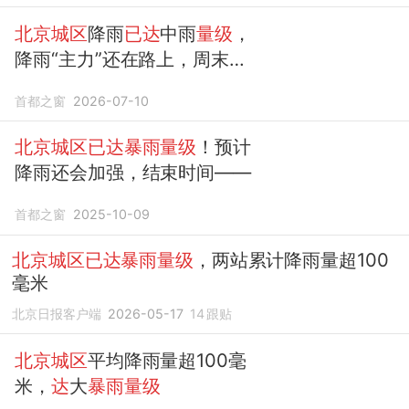
北京城区
降雨
已达
中雨
量级
，
降雨“主力”还在路上，周末请
减少外出
首都之窗
2026-07-10
北京城区已达暴雨量级
！预计
降雨还会加强，结束时间——
首都之窗
2025-10-09
北京城区已达暴雨量级
，两站累计降雨量超100
毫米
北京日报客户端
2026-05-17
14
跟贴
北京城区
平均降雨量超100毫
米，
达
大
暴雨量级