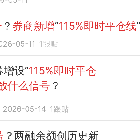
6-05-11
号
？
券商新增
“
115%即时平仓线
026-05-11
1
跟贴
增设“
115%即时平仓
放什么信号
？
2026-05-14
1
跟贴
号
？两融余额创历史新