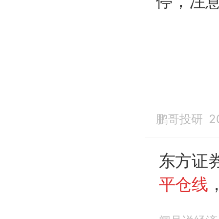
停，注
鹏哥投研
2
东方证
平仓线
么
？