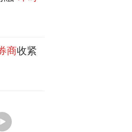
券商
收紧