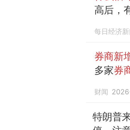
高后，
时平仓
每日经济新
券商新
多家
券
财闻
2026
特朗普