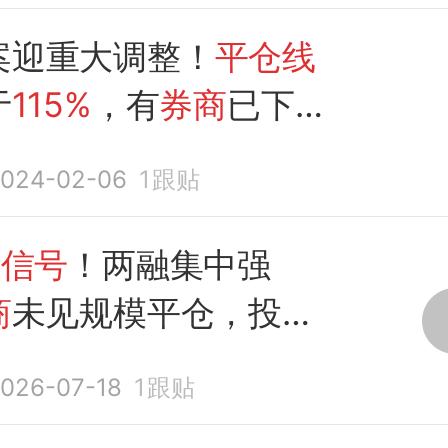
案迎重大调整！
平仓线
于
115%
，有
券商
已下
%
024-02-06
1
跟贴
磅
信号
！两融集中强
商
未见规模平仓，投资
下跌
026-07-18
1
跟贴