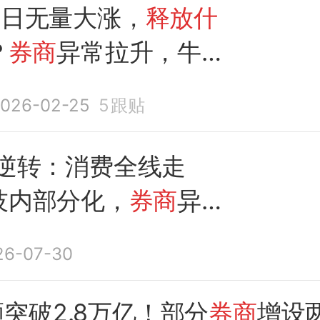
今日无量大涨，
释放什
？
券商
异常拉升，牛市
？
026-02-25
5
跟贴
V逆转：消费全线走
技内部分化，
券商
异动
号
26-07-30
突破2.8万亿！部分
券商
增设