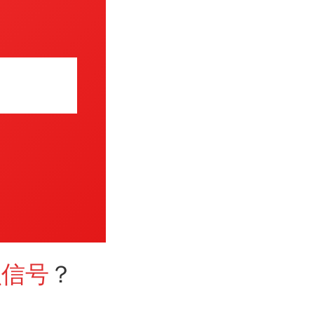
么信号
？