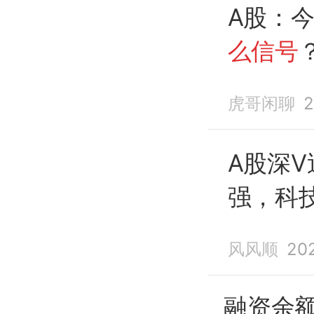
A股：
么信号
加速了
虎哥闲聊
2
A股深
强，科
释放信
风风顺
20
融资余额