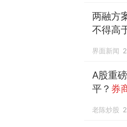
两融方
不得高
调至110
界面新闻
2
A股重
平？
券
者还要
老陈炒股
2