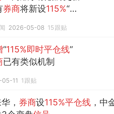
有
券商
将新设
115%
“
即
线
”
闻
2026-05-08
15
跟贴
增
“
115%即时平仓线
”
商
已有类似机制
-05-11
1
跟贴
来华，
券商
设
115%平仓线
，中