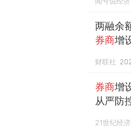
闻号说经济
两融余额
券商
增
财联社
20
券商
增
从严防
21世纪经