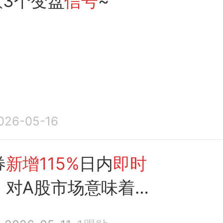
意3个变盘
信号
~
026-05-16
券
新增115%
日内
即时
，对A股市场意味着
什