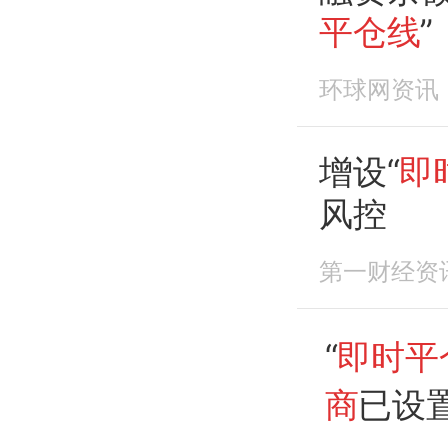
平仓线
”
环球网资讯
增设“
即
风控
第一财经资
“
即时平
商
已设