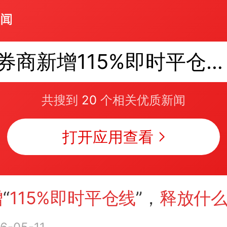
券商新增115%即时平仓线释放什么信号
共搜到
20
个相关优质新闻
打开应用查看
增
“
115%即时平仓线
”，
释放什