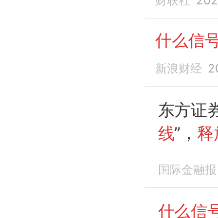
财联社
202
什么信
新浪财经
2
东方证券
线
”，
释
国际金融报
什么信