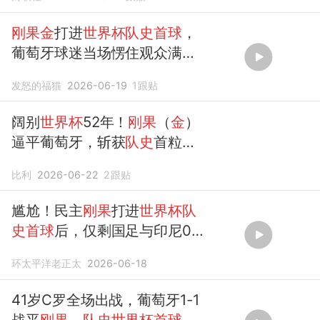
刚果金
打进
世界杯队史首球
，
葡萄牙球迷当场愣住观众满脸
不敢置信
发怒的福猫
2026-06-19
1
跟贴
阔别
世界杯
52年！
刚果
（
金
）
逼平葡萄牙，斩获
队史
首粒积
分进球！
比利
2026-06-22
2
跟贴
尴尬！民主
刚果
打进
世界杯队
史首球
后，仅剩国足与印尼0
分0球
环太平洋老正太
2026-06-18
41岁C罗全场出战，葡萄牙1-1
战平
刚果
，
队史世界杯首球
诞