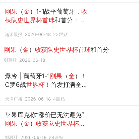
刚果
（
金
）1-1战平葡萄牙，
收
获队史世界杯首球
和首分；
世
界杯
历史上已亮相球队中“0进
潇湘晨报
2026-06-18
23
跟贴
球0积分”的纪录仅剩中国队和
印度尼西亚队
刚果
（
金
）
收获队史世界杯首球
和首分
财联社
2026-06-18
爆冷 | 葡萄牙1-1
刚果
（
金
）！
C罗6战
世界杯
！首发打满全场
0射正！
刚果
（
金
）
收获世界
天津广播
2026-06-18
4
跟贴
杯队史首球
！
苹果库克称“涨价已无法避免”
刚果
（
金
）
收获队史世界杯首
球
和首分｜环球市场
财联社
2026-06-18
28
跟贴