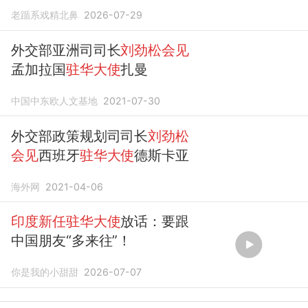
等的对手
老踲系戏精北鼻
2026-07-29
外交部亚洲司司长
刘劲松会见
孟加拉国
驻华大使
扎曼
中国中东欧人文基地
2021-07-30
外交部政策规划司司长
刘劲松
会见
西班牙
驻华大使
德斯卡亚
海外网
2021-04-06
印度新任驻华大使
放话：要跟
中国朋友“多来往”！
你是我的小甜甜
2026-07-07