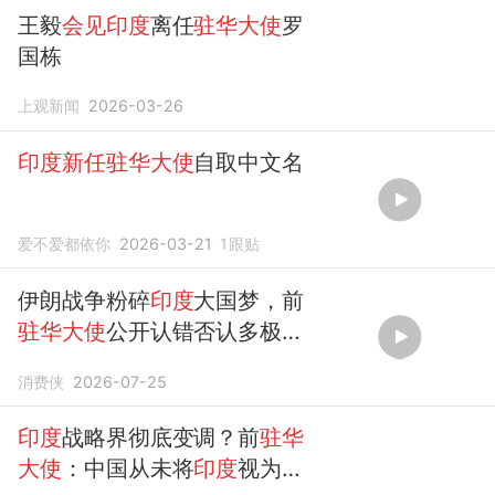
王毅
会见印度
离任
驻华大使
罗
国栋
上观新闻
2026-03-26
印度新任驻华大使
自取中文名
爱不爱都依你
2026-03-21
1
跟贴
伊朗战争粉碎
印度
大国梦，前
驻华大使
公开认错否认多极秩
序
消费侠
2026-07-25
印度
战略界彻底变调？前
驻华
大使
：中国从未将
印度
视为平