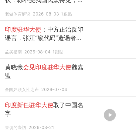
求改善地位
老做体育解说
2026-08-03
1
跟贴
印度驻华大使
：中方正治反印
谣言，张江“锁代码”造谣者已
被抓
孟买指南
2026-08-04
1
跟贴
黄晓薇
会见印度驻华大使
魏嘉
盟
全国妇联女性之声
2026-07-04
印度新任驻华大使
取了中国名
字
壹切的壹切
2026-03-21