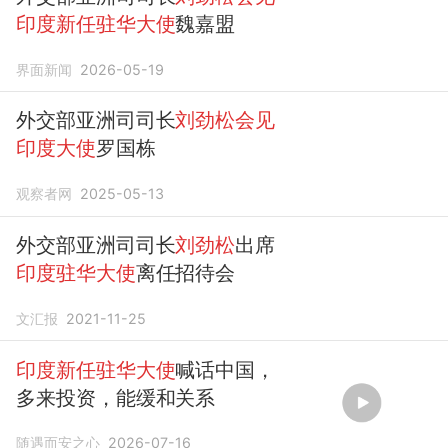
印度新任驻华大使
魏嘉盟
界面新闻
2026-05-19
外交部亚洲司司长
刘劲松会见
印度大使
罗国栋
观察者网
2025-05-13
外交部亚洲司司长
刘劲松
出席
印度驻华大使
离任招待会
文汇报
2021-11-25
印度新任驻华大使
喊话中国，
多来投资，能缓和关系
随遇而安之心
2026-07-16