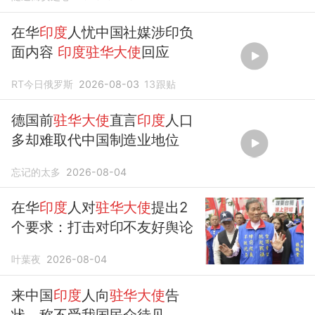
在华
印度
人忧中国社媒涉印负
面内容
印度驻华大使
回应
RT今日俄罗斯
2026-08-03
13
跟贴
德国前
驻华大使
直言
印度
人口
多却难取代中国制造业地位
忘记的太多
2026-08-04
在华
印度
人对
驻华大使
提出2
个要求：打击对印不友好舆论
叶葉夜
2026-08-04
来中国
印度
人向
驻华大使
告
状，称不受我国民众待见，要