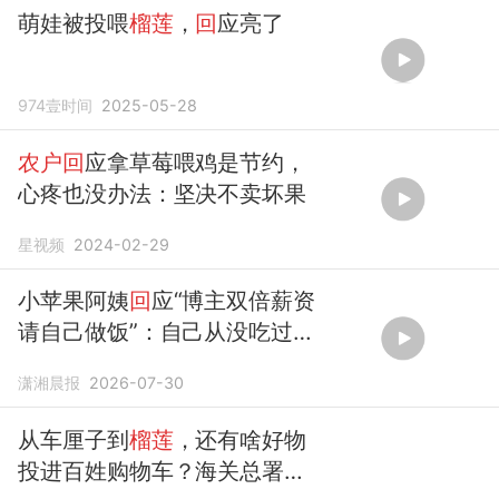
萌娃被投喂
榴莲
，
回
应亮了
974壹时间
2025-05-28
农户回
应拿草莓喂鸡是节约，
心疼也没办法：坚决不卖坏果
星视频
2024-02-29
小苹果阿姨
回
应“博主双倍薪资
请自己做饭”：自己从没吃过
榴
莲
潇湘晨报
2026-07-30
从车厘子到
榴莲
，还有啥好物
投进百姓购物车？海关总署
回