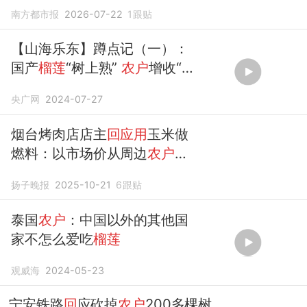
应
南方都市报
2026-07-22
1
跟贴
【山海乐东】蹲点记（一）：
国产
榴莲
“树上熟”
农户
增收“日
子甜”
央广网
2024-07-27
烟台烤肉店店主
回应用
玉米做
燃料：以市场价从周边
农户
收
来的，可以助农，年耗600余
扬子晚报
2025-10-21
6
跟贴
斤；顾客：第一次吃，好吃！
泰国
农户
：中国以外的其他国
家不怎么爱吃
榴莲
观威海
2024-05-23
宁安铁路
回
应砍掉
农户
200多棵树