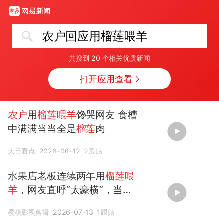
农户回应用榴莲喂羊
共搜到
20
个相关优质新闻
打开应用查看
农户
用
榴莲喂羊
馋哭网友 食槽
中满满当当全是
榴莲
肉
大目看点
2026-06-12
2
跟贴
水果店老板连续两年用
榴莲喂
羊
，网友直呼“太豪横”，当事
人：都是破口，死包
榴莲
樱桃影视剪辑
2026-07-13
1
跟贴