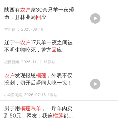
陕西有
农户
家30余只羊一夜殒
命，县林业局
回
应
掌闻视讯
2025-09-16
辽宁一
农户
17只羊一夜之间被
不明生物咬死，警方
回
应
极目新闻
2025-11-11
16
跟贴
农户
发现报恩
榴莲
，外表不仅
没刺，切开后瞬间大吃一惊！
小Q爱搞笑
2026-07-15
1
跟贴
男子用
榴莲喂羊
，一斤羊肉卖
到50元，网友：我连
榴莲
都舍