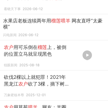
不得吃
看晓天下事
2026-06-12
水果店老板连续两年用
榴莲喂羊
网友直呼“太豪
横”
闪电新闻
2026-06-12
农户
用可乐倒在
榴莲
上，被倒
的位置立马就呈现黑色
锐眼新闻
2025-08-18
砍伐2棵以上就犯罪！2021年
黑龙江
农户
砍了3棵，摘下树
叶
喂羊
万象硬核本尊
2025-12-01
农户
用草莓
喂羊
，网友：羊圈