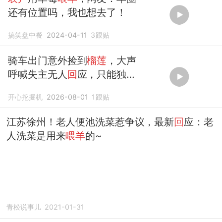
还有位置吗，我也想去了！
搞笑盘中餐
2024-04-11
3
跟贴
骑车出门意外捡到
榴莲
，大声
呼喊失主无人
回
应，只能独享
美味！
开心挖掘机
2026-08-01
1
跟贴
江苏徐州！老人便池洗菜惹争议，最新
回
应：老
人洗菜是用来
喂羊
的~
青松说事儿
2021-01-31