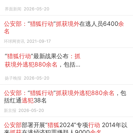
续12个月保持不变
界面新闻
2026-05-20
公安部：
“
猎狐行动
”
抓获境外
在逃人员6400
余
名
环球网资讯
2021-09-17
“
猎狐行动
”最新战果公布
：抓
获境外逃犯880余名
，包括红
通
逃犯
38名
扬子晚报
2026-05-20
公安部：
“
猎狐行动
”
抓获境外逃犯880余名
，包
括红通
逃犯
38名
新京报
2026-05-20
公安部
部署开展“
猎狐
2024”专项
行动
2014年以
来
抓获
在逃经济犯罪嫌疑人9000
余名