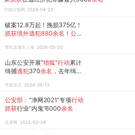
中国日报网
2024-04-23
破案12.8万起！挽损375亿！
抓获境外逃犯880余名
！
公安
部
晒2025年来打击防范经济犯
警民直通车上海
2026-05-20
罪成绩单
山东公安开展“
猎狐
”
行动
累计
缉捕
逃犯
370
余名
，去年缉捕
50
余名
齐鲁壹点
2024-05-13
公安部：
“净网2021”专项
行动
抓获
行业“内鬼”6000
余名
北青网
2022-02-24