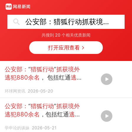
公安部：猎狐行动抓获境外逃犯880余名
共搜到
20
个相关优质新闻
打开应用查看
公安部：
“
猎狐行动
”
抓获境外
逃犯880余名
， 包括红通
逃犯
38名
环球网资讯
2026-05-20
公安部：
“
猎狐行动
”
抓获境外
逃犯880余名
，包括红通
逃犯
38名（来源：新华网）
学申论的谈妹
2026-05-21