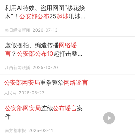
利用AI特效、盗用网图“移花接
木”！
公安部公布
25
起涉
汛涉
灾
网络谣言
违法犯罪典型案
每日经济新闻
2026-07-13
例，多地网友编造灾情
谣言
被
罚
虚假摆拍、编造传播
网络谣
言
？
公安部公布10
起打击整治
网络谣言
典型案例
江西新闻联播
2025-10-20
公安部网安局
重拳整治
网络谣言
人民网
2026-05-27
公安部网安局
连续
公布谣言
案
件
南方都市报
2025-03-11