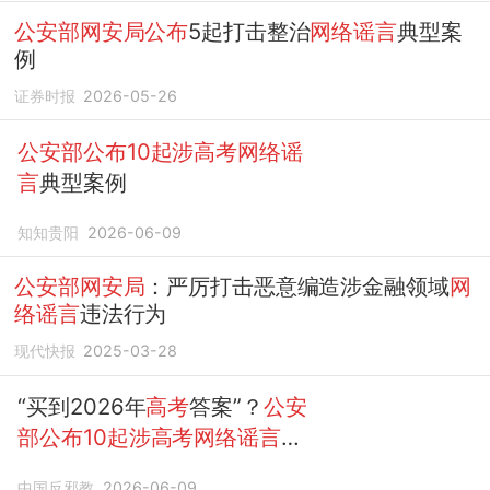
公安部网安局公布
5起打击整治
网络谣言
典型案
例
证券时报
2026-05-26
公安部公布10起涉高考网络谣
言
典型案例
知知贵阳
2026-06-09
公安部网安局
：严厉打击恶意编造涉金融领域
网
络谣言
违法行为
现代快报
2025-03-28
“买到2026年
高考
答案”？
公安
部公布10起涉高考网络谣言
典
型案例
中国反邪教
2026-06-09