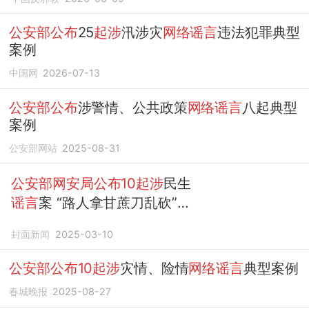
公安部公布
25
起涉
汛涉灾
网络谣言
违法犯罪典型
案例
中国网
2026-07-13
公安部公布
涉警情、公共政策
网络谣言
八起典型
案例
公安部网站
2025-08-31
公安部网安局公布10起涉
民生
谣言
案 “路人拿甘蔗刀乱砍”造
谣者被依法追责
封面新闻
2025-03-10
公安部公布10起涉
灾情、险情
网络谣言
典型案例
春城晚报
2025-08-27