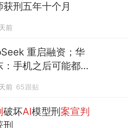
师获刑五年十个月
1天前
epSeek 重启融资；华
东：手机之后可能都要
涨价；
首例
破坏
AI
模
1天前
65
跟贴
宣判
，程序员「删库跑
刑
例
破坏
AI
模型刑
案宣判
获刑