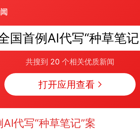
全
共搜到
20
个相关优质新闻
打开应用查看
AI代写“种草笔记”案