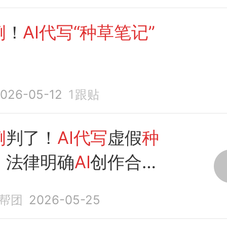
例
！
AI代写“种草笔记”
026-05-12
1
跟贴
例
判了！
AI代写
虚假
种
，法律明确
AI
创作合规
帮团
2026-05-25