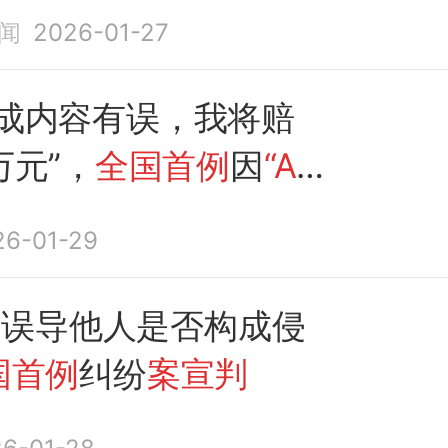
闻
2026-01-27
生成内容有误，我将赔
万元”，
全国首例
因
“AI
发侵权
案宣判
26-01-29
”误导他人是否构成侵
国首例
纠纷
案宣判