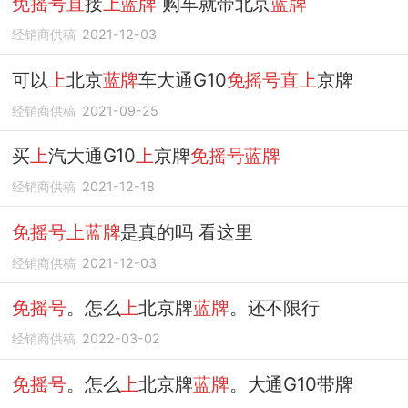
免摇号直
接
上蓝牌
购车就带北京
蓝牌
经销商供稿
2021-12-03
可以
上
北京
蓝牌
车大通G10
免摇号直上
京牌
经销商供稿
2021-09-25
买
上
汽大通G10
上
京牌
免摇号蓝牌
经销商供稿
2021-12-18
免摇号上蓝牌
是真的吗 看这里
经销商供稿
2021-12-03
免摇号
。怎么
上
北京牌
蓝牌
。还不限行
经销商供稿
2022-03-02
免摇号
。怎么
上
北京牌
蓝牌
。大通G10带牌