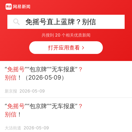
免摇号直上蓝牌？别信
共搜到
20
个相关优质新闻
打开应用查看
“
免摇号
”“包京牌”“无车报废”
？
别信
！（2026·05·09）
新京报
2026-05-09
“
免摇号
”“包京牌”“无车报废”
？
别信
！
大沽街道
2026-05-09