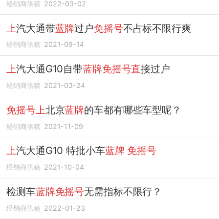
经销商供稿
2022-03-02
上
汽大通带
蓝牌
过户
免摇号
不占标不限行爽
经销商供稿
2021-09-14
上
汽大通G10自带
蓝牌免摇号直
接过户
经销商供稿
2021-03-24
免摇号上
北京
蓝牌
的车都有哪些车型呢？
经销商供稿
2021-11-09
上
汽大通G10 特批小车
蓝牌
免摇号
经销商供稿
2021-10-04
检测车
蓝牌免摇号
无需指标不限行？
经销商供稿
2022-01-23