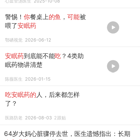
心血管汤医生
2025-10-08
警惕！
你
餐桌上
的鱼
，
可能
被
喂了
安眠药
鄂硒视觉
2026-06-12
安眠药
到底能不能
吃
？4类助
眠药物讲清楚
陈薇医生
2026-01-15
吃安眠药的
人，后来都怎样
了？
医路防老
2026-08-03
2
跟贴
64岁大妈心脏骤停去世，医生遗憾指出：长期