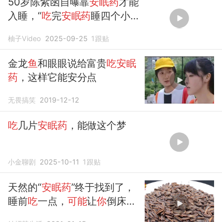
50岁陈紫函自曝靠
安眠药
才能
入睡，“
吃
完
安眠药
睡四个小
时，之后再补
安眠药
才能继续
柚子Video
2025-09-25
1
跟贴
睡”
金龙
鱼
和眼眼说给富贵
吃安眠
药
，这样它能安分点
无畏搞笑
2019-12-12
吃
几片
安眠药
，能做这个梦
小金聊剧
2025-10-11
1
跟贴
天然的“
安眠药
”终于找到了，
睡前
吃
一点，
可能
让
你
倒床就
睡