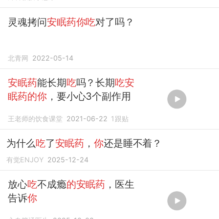
灵魂拷问
安眠药你吃
对了吗？
北青网
2022-05-14
安眠药
能长期
吃
吗？长期
吃安
眠药的你
，要小心3个副作用
王老师的饮食课堂
2021-06-22
1
跟贴
为什么
吃
了
安眠药
，
你
还是睡不着？
有觉ENJOY
2025-12-24
放心
吃
不成瘾
的安眠药
，医生
告诉
你