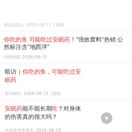
热点追踪人
2026-06-12
1
跟贴
你吃的鱼
可能吃过安眠药
！“强效窝料”热销 公
然标注含“地西泮”
闪电新闻
2026-06-12
暗访｜
你吃的鱼
，
可能吃过安
眠药
新浪财经
2026-06-12
1
跟贴
安眠药
能不能长期
吃
？对身体
的伤害真的很大吗？
外科教授李惠东
2026-08-05