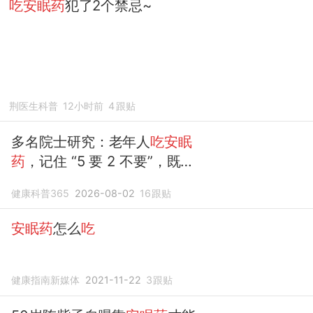
吃安眠药
犯了2个禁忌~
荆医生科普
12小时前
4
跟贴
多名院士研究：老年人
吃安眠
药
，记住 “5 要 2 不要”，既安
全又管用
健康科普365
2026-08-02
16
跟贴
安眠药
怎么
吃
健康指南新媒体
2021-11-22
3
跟贴