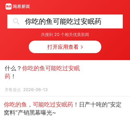
你吃的鱼可能吃过安眠药
共搜到
20
个相关优质新闻
打开应用查看
什么？
你吃的鱼可能吃过安眠
药
！
齐鲁壹点
2026-06-13
你吃的鱼
，
可能吃过安眠药
！日产十吨的“安定
窝料”产销黑幕曝光~