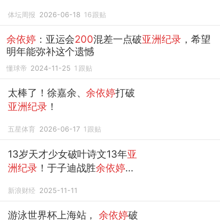
体坛周报
2026-06-18
16
跟贴
余依婷
：亚运会
200
混差一点破
亚洲纪录
，希望
明年能弥补这个遗憾
懂球帝
2024-11-25
1
跟贴
太棒了！徐嘉余、
余依婷
打破
亚洲纪录
！
五星体育
2026-06-17
1
跟贴
13岁天才少女破叶诗文13年
亚
洲纪录
！于子迪战胜
余依婷
女
子
200
混夺金
新浪财经
2025-11-11
游泳世界杯上海站，
余依婷
破