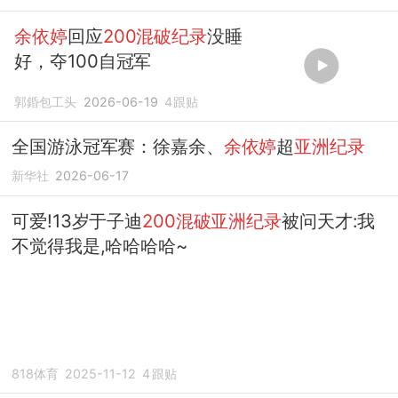
余依婷
回应
200混破纪录
没睡
好，夺100自冠军
郭錉包工头
2026-06-19
4
跟贴
全国游泳冠军赛：徐嘉余、
余依婷
超
亚洲纪录
新华社
2026-06-17
可爱!13岁于子迪
200混破亚洲纪录
被问天才:我
不觉得我是,哈哈哈哈~
818体育
2025-11-12
4
跟贴