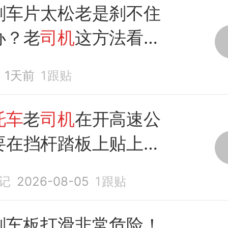
刹车片太松老是刹不住
办？老
司机
这方法看后
呆
1天前
1
跟贴
托车
老
司机
在开高速公
要在挡杆踏板上贴上刀
记
2026-08-05
1
跟贴
刹车板打滑非常危险！