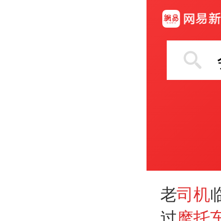
老
司机
过
摩托