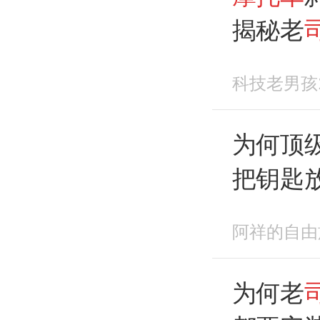
揭秘老
科技老男孩
为何顶
把钥匙
见直接
阿祥的自由
为何老