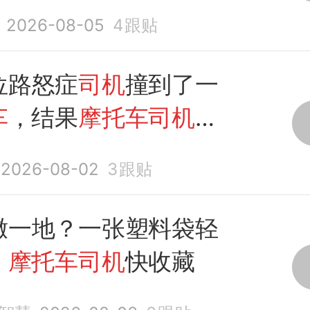
忙抬车上来是应该的。
2026-08-05
4
跟贴
位路怒症
司机
撞到了一
车
，结果
摩托车司机
更
2026-08-02
3
跟贴
撒一地？一张塑料袋轻
，
摩托车司机
快收藏