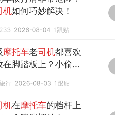
司机
如何巧妙解决！
233
2026-08-04
1
跟贴
级
摩托车
老
司机
都喜欢
放在脚踏板上？小偷看
哭
旅行
2026-08-03
1
跟贴
司机
在
摩托车
的档杆上