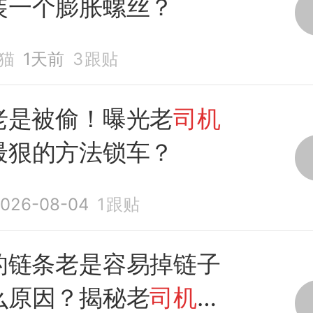
装一个膨胀螺丝？
猫
1天前
3
跟贴
老是被偷！曝光老
司机
最狠的方法锁车？
026-08-04
1
跟贴
的链条老是容易掉链子
么原因？揭秘老
司机
如