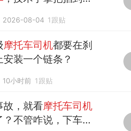
2026-08-04
1
跟贴
级
摩托车司机
都要在刹
上安装一个链条？
10小时前
1
跟贴
事故，就看
摩托车司机
了？不管咋说，下车问