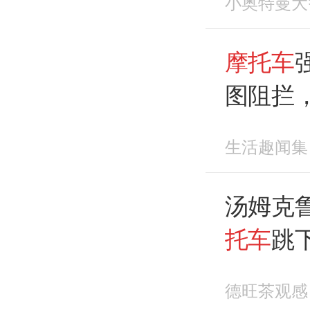
小奥特曼大
摩托车
图阻拦
啊
生活趣闻集
汤姆克
托车
跳
大了！
德旺茶观感