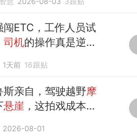
智慧
2026-08-03
3
跟贴
强闯ETC，工作人员试
，
司机
的操作真是逆天
1天前
16
跟贴
鲁斯亲自，驾驶越野
摩
下
悬崖
，这拍戏成本太
2026-08-01