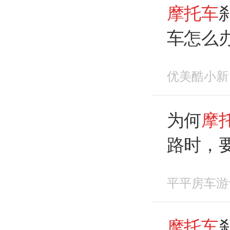
摩托车
车怎么
目瞪口
优美酷小新
为何
摩
路时，
片？
平平房车游
摩托车