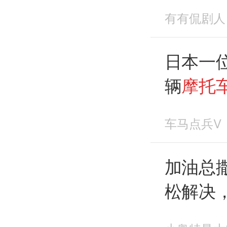
候，帮
有有侃剧人
日本一
辆
摩托
加路怒
车马点兵V
加油总
松解决