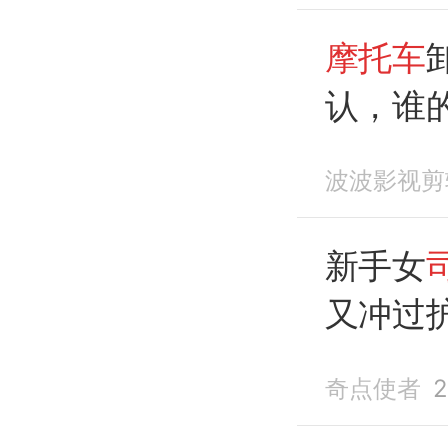
摩托车
认，谁
波波影视剪
新手女
又冲过
此疯狂
奇点使者
2