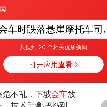
会车时跌落悬
共搜到
20
个相关优质新闻
打开应用查看
临危不乱，下坡
会车
放
车
，技术手拿把掐到