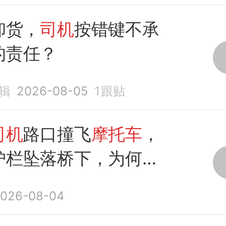
卸货，
司机
按错键不承
的责任？
辑
2026-08-05
1
跟贴
司机
路口撞飞
摩托车
，
护栏坠落桥下，为何如
？
026-08-04