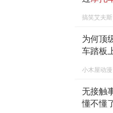
位！
搞笑艾夫斯
为何顶
车踏板
小木屋动漫
无接触
懂不懂