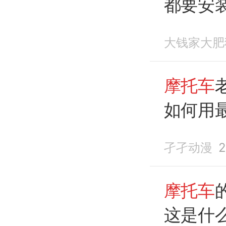
都要安
大钱家大肥
摩托车
如何用
孑孑动漫
2
摩托车
这是什