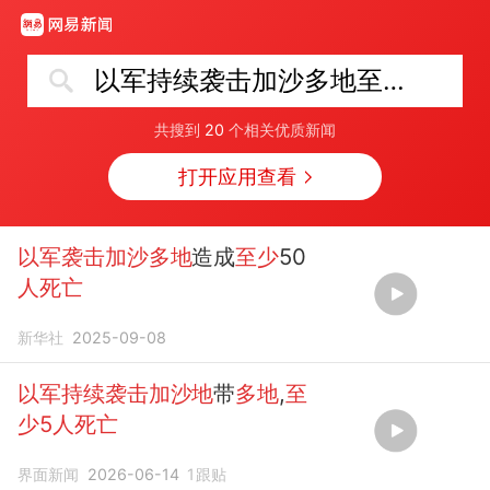
以军持续袭击加沙多地至少5人死亡
共搜到
20
个相关优质新闻
打开应用查看
以军袭击加沙多地
造成
至少
50
人死亡
新华社
2025-09-08
以军持续袭击加沙地
带
多地
,
至
少5人死亡
界面新闻
2026-06-14
1
跟贴