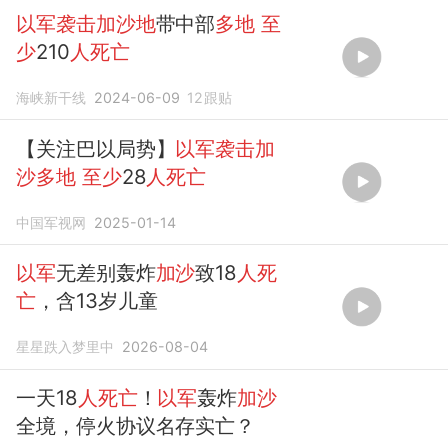
以军袭击加沙地
带中部
多地
至
少
210
人死亡
海峡新干线
2024-06-09
12
跟贴
【关注巴以局势】
以军袭击加
沙多地
至少
28
人死亡
中国军视网
2025-01-14
以军
无差别轰炸
加沙
致18
人死
亡
，含13岁儿童
星星跌入梦里中
2026-08-04
一天18
人死亡
！
以军
轰炸
加沙
全境，停火协议名存实亡？