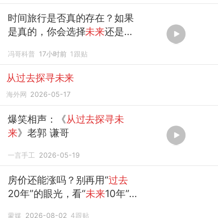
时间旅行是否真的存在？如果
是真的，你会选择
未来
还是
过
去
？
冯哥科普
17小时前
1
跟贴
从过去探寻未来
海外网
2026-05-17
爆笑相声：《
从过去探寻未
来
》老郭 谦哥
一言手工
2026-05-19
房价还能涨吗？别再用“
过去
20年”的眼光，看“
未来
10年”
的楼市
蒙媒
2026-08-02
4
跟贴