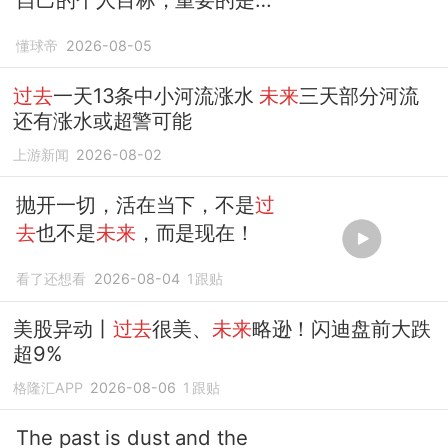
来
懂球帝
2026-08-05
过去
一天13条中小河流涨水
未来
三天部分河流
还有涨水或超警可能
上游新闻
2026-08-02
抛开一切，活在当下，不是
过
去
也不是
未来
，而是现在！
看了还想看
2026-08-04
1
跟贴
美股异动丨
过去
很美、
未来
略逊！闪迪盘前大跌
超9%
格隆汇APP
2026-08-06
1
跟贴
The past is dust and the