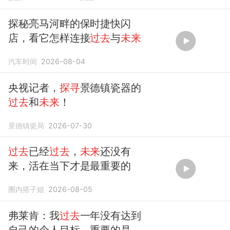
探秘亮马河畔的保时捷快闪
店，看它怎样连接
过去
与
未来
汽车时间
2026-08-04
央视记者，
探寻
景德镇瓷器的
过去
和
未来
！
景德镇瓷局
2026-07-30
过去
已经
过去
，
未来
还没有
来，活在当下才是最重要的
圈内搭子姐
2026-08-05
弗莱肯：我
过去
一年没有达到
自己的个人目标，重要的是
未