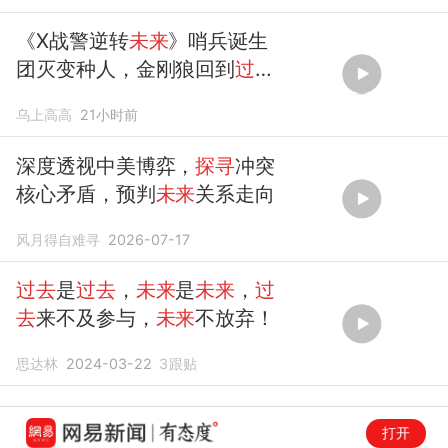
《X战警逆转
未来
》哨兵诞生
团灭变种人，金刚狼回到
过去
改写历
乌上高高
21小时前
深度透视中美博弈，
探寻
冲突
核心矛盾，预判
未来
关系走向
风月得自难寻
2026-07-17
过去
是
过去
，
未来
是
未来
，
过
去
来不及参与，
未来
不放弃！
思达林
2024-03-22
3
跟贴
打开