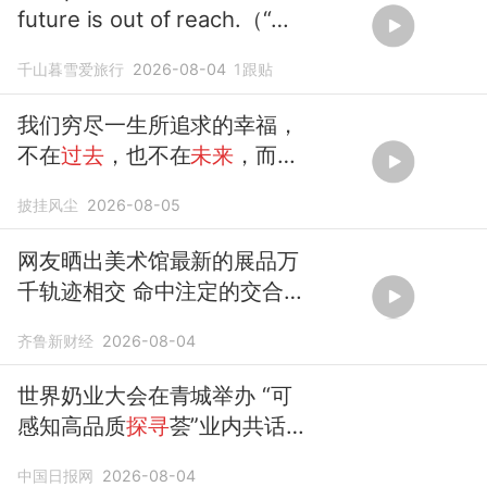
future is out of reach.（“
过
去
已是尘埃，
未来
遥不可及”）
千山暮雪爱旅行
2026-08-04
1
跟贴
我们穷尽一生所追求的幸福，
不在
过去
，也不在
未来
，而是
在当下
披挂风尘
2026-08-05
网友晒出美术馆最新的展品万
千轨迹相交 命中注定的交合网
友：
过去
现在
未来
就是同时
齐鲁新财经
2026-08-04
存在的
世界奶业大会在青城举办 “可
感知高品质
探寻
荟”业内共话乳
蛋白、益生菌产业新
未来
中国日报网
2026-08-04