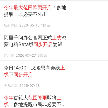
今年最大范围降雨开启
！多地
提醒：非必要不外出
新浪财经
2026-05-16
1
跟贴
阿里千问办公官网正式
上线
鸿
蒙电脑Beta版
同步开启
尝鲜
IT之家
2026-07-27
3
跟贴
今日14:00，戈峻思享会线
上
线
下
同步开启
天九共享
2026-07-28
今年
首轮大
范围降雨
即将
上
线
，多地提醒市民非必要不外