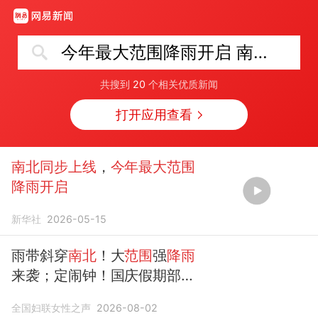
今年最大范围降雨开启 南北同步上线
共搜到
20
个相关优质新闻
打开应用查看
南北同步上线
，
今年最大范围
降雨开启
新华社
2026-05-15
雨带斜穿
南北
！大
范围
强
降雨
来袭；定闹钟！国庆假期部分
火车票
开启
预约；关键时可救
全国妇联女性之声
2026-08-02
命！地震预警
上线
新功能；夏