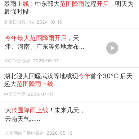
暴雨
上线
！中东部大
范围降雨
过程
开启
，明天为
最强时段
北京日报客户端
2024-10-16
今年最大范围降雨开启
，天
津、河南、广东等多地发布暴
雨预警。
CQTV新视界
2026-05-17
湖北迎大回暖武汉等地或现
今年
首个30℃ 后天
起大
范围降雨上线
中国天气网
2026-04-17
大
范围降雨上线
！未来几天，
云南天气……
云南网络广播电视台
2026-05-16