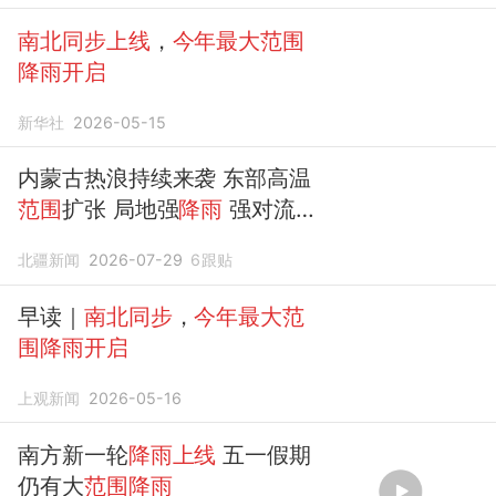
季常喝3种水｜明天要知道
南北同步上线
，
今年最大范围
降雨开启
新华社
2026-05-15
内蒙古热浪持续来袭 东部高温
范围
扩张 局地强
降雨
强对流
同步上线
北疆新闻
2026-07-29
6
跟贴
早读｜
南北同步
，
今年最大范
围降雨开启
上观新闻
2026-05-16
南方新一轮
降雨上线
五一假期
仍有大
范围降雨