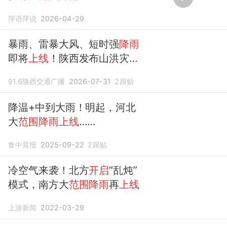
萍语萍说
2026-04-29
暴雨、雷暴大风、短时强
降雨
即将
上线
！陕西发布山洪灾害
预警，西安
开启
“连雨模式”
91.6陕西交通广播
2026-07-31
2
跟贴
降温+中到大雨！明起，河北
大
范围降雨上线
……
鲁中晨报
2025-09-22
2
跟贴
冷空气来袭！北方
开启
“乱炖”
模式，南方大
范围降雨
再
上线
上游新闻
2022-03-29