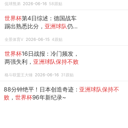
侃球熊弟
2026-06-16
58
跟贴
世界杯
第4日综述：德国战车
踢出熟悉比分，
亚洲球队
仍
保
持不败
全景体育V
2026-06-15
4
跟贴
世界杯
16日战报：冷门频发，
两强失利，
亚洲球队保持不败
格斗联盟王大锤
2026-06-16
31
跟贴
88分钟绝平！日本创造奇迹：
亚洲球队保持不
败
，
世界杯
96年新纪录~