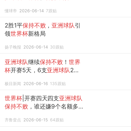
懂球帝
2026-06-14
7
跟贴
2胜1平
保持不败
，
亚洲球队
引
领
世界杯
新格局
扬子晚报
2026-06-14
30
跟贴
亚洲球队
继续
保持不败
！
世界
杯
开赛5天，6支
亚洲球队
2胜4
平，每场都有进球
极目新闻
2026-06-16
135
跟贴
世界杯
|开赛四天四支
亚洲球队
保持不败
，谁还嫌9个名额多
了？
齐鲁壹点
2026-06-15
64
跟贴