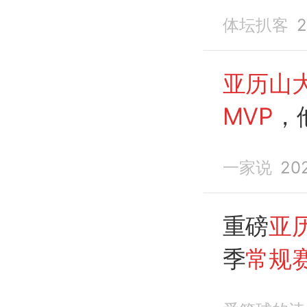
主
体坛扒客
2
亚历山
MVP
，
觑！
一家说
20
重磅
亚
季
常规赛