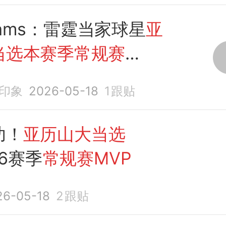
ams：雷霆当家球星
亚
当选本赛季常规赛
印象
2026-05-18
1
跟贴
功！
亚历山大当选
26赛季
常规赛MVP
26-05-18
2
跟贴