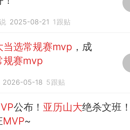
好！
说
2025-08-21
1
跟贴
大当选常规赛mvp
，成
常规赛mvp
2026-05-18
5
跟贴
VP
公布！
亚历山大
绝杀文班
庄
MVP
~