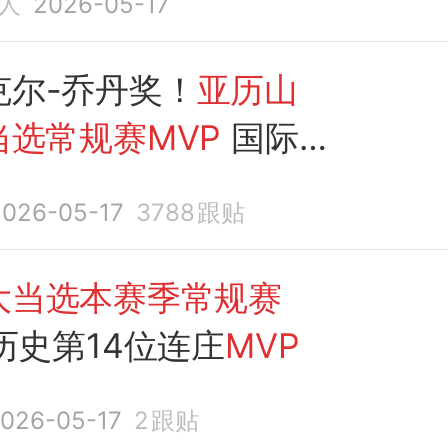
人
2026-05-17
克尔-乔丹奖！
亚历山
当选常规赛MVP
国际
连霸
2026-05-17
3788
跟贴
大当选本赛季常规赛
历史第14位连庄
MVP
026-05-17
2
跟贴