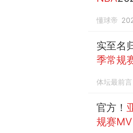
MVP
懂球帝
20
实至名
季常规赛
庄
MVP
体坛最前言
官方！
规赛MV