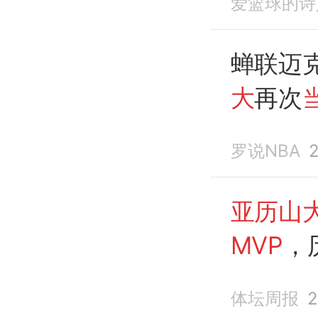
爱篮球的诗
蝉联迈
大
再次
球星八
罗说NBA
亚历山
MVP
，
体坛周报
2