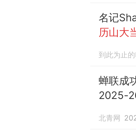
名记Sh
历山大
MVP
！
到此为止的
蝉联成
2025-
北青网
20