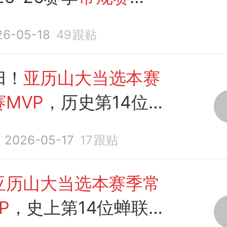
26-05-18
49
跟贴
归！
亚历山大当选本赛
MVP
，历史第14位连
2026-05-17
17
跟贴
亚历山大当选本赛季常
P
，史上第14位蝉联得