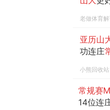
山大
更
老做体育解
亚历山
功连庄
小熊回收站
常规赛M
14位连