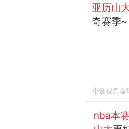
亚历山
奇赛季~
小金视角看
nba本