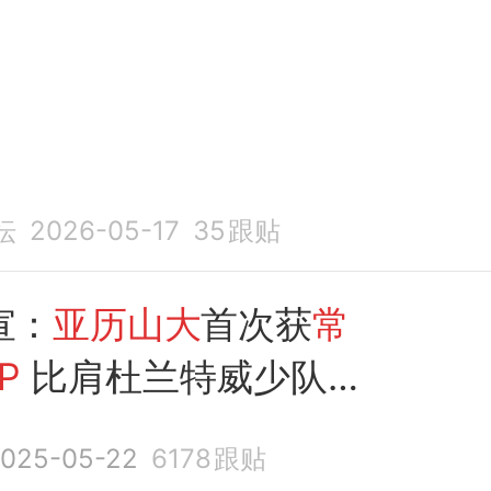
坛
2026-05-17
35
跟贴
宣：
亚历山大
首次获
常
P
比肩杜兰特威少队
025-05-22
6178
跟贴