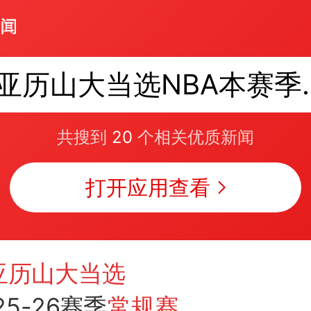
亚历山大当选
共搜到
20
个相关优质新闻
打开应用查看
亚历山大当选
25-26赛季
常规赛