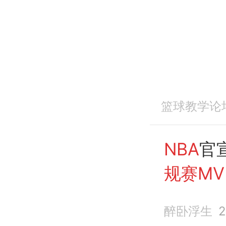
篮球教学论
NBA
官
规赛MV
史第3人
醉卧浮生
2