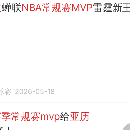
大
蝉联
NBA常规赛MVP
雷霆新
球赛
2026-05-18
赛季常规赛mvp
给
亚历