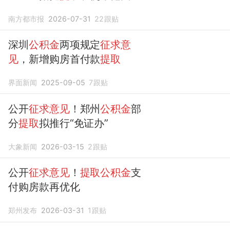
南方都市报
2026-07-31
22
跟贴
深圳
公积金
两项规定
征求意
见
，新增购房首付款
提取
界面新闻
2025-09-05
7
跟贴
公开
征求意见
！郑州
公积金
部
分
提取
拟推行“免证办”
大象新闻
2026-03-15
2
跟贴
公开
征求意见
！
提取公积金
支
付购房款再优化
郑州发布
2026-03-31
1
跟贴