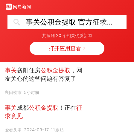
事关公积金提取 官方征求意见
共搜到
20
个相关优质新闻
打开应用查看
事关
襄阳住房
公积金提取
，网
友关心的这些问题有答复了
襄阳楼市
5小时前
事关
成都
公积金提取
！正在
征
求意见
爱看头条
2024-09-17
11
跟贴