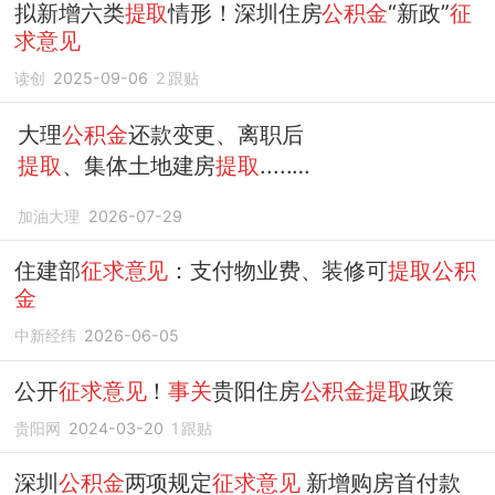
拟新增六类
提取
情形！深圳住房
公积金
“新政”
征
求意见
读创
2025-09-06
2
跟贴
大理
公积金
还款变更、离职后
提取
、集体土地建房
提取
......
官方
回复了
加油大理
2026-07-29
住建部
征求意见
：支付物业费、装修可
提取公积
金
中新经纬
2026-06-05
公开
征求意见
！
事关
贵阳住房
公积金提取
政策
贵阳网
2024-03-20
1
跟贴
深圳
公积金
两项规定
征求意见
新增购房首付款