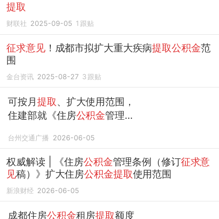
提取
财联社
2025-09-05
1
跟贴
征求意见
！成都市拟扩大重大疾病
提取公积金
范
围
金台资讯
2025-08-27
3
跟贴
可按月
提取
、扩大使用范围，
住建部就《住房
公积金
管理条
例（修订
征求意见
稿）》公开
台州交通广播
2026-06-05
征求意见
权威解读 | 《住房
公积金
管理条例（修订
征求意
见
稿）》扩大住房
公积金提取
使用范围
新浪财经
2026-06-05
成都住房
公积金
租房
提取
额度