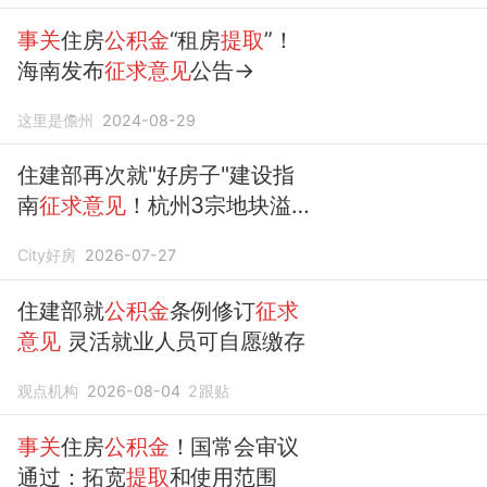
事关
住房
公积金
“租房
提取
”！
海南发布
征求意见
公告→
这里是儋州
2024-08-29
住建部再次就"好房子"建设指
南
征求意见
！杭州3宗地块溢
价超30%！珠海
公积金
新增装
City好房
2026-07-27
修和城市更新
提取
！丨倪倪的
周一Talk
住建部就
公积金
条例修订
征求
意见
灵活就业人员可自愿缴存
观点机构
2026-08-04
2
跟贴
事关
住房
公积金
！国常会审议
通过：拓宽
提取
和使用范围