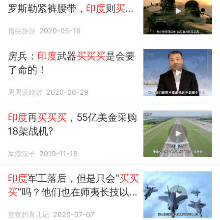
罗斯勒紧裤腰带，
印度
则
买买
买
呢？
指尖旅游
2020-05-16
房兵：
印度
武器
买买买
是会要
了命的！
周周说旅游
2020-06-29
印度
再
买买买
，55亿美金采购
18架战机?
军痴汉子
2019-11-18
印度
军工落后，但是只会“
买买
买
”吗？他们也在师夷长技以自
强
萱萱妈育儿记
2020-07-07