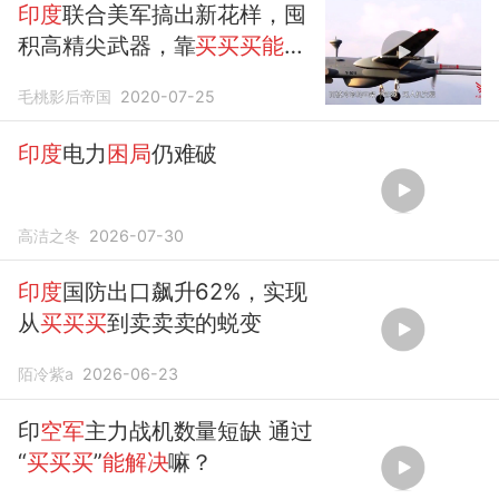
印度
联合美军搞出新花样，囤
积高精尖武器，靠
买买买能
赶
超中国吗
毛桃影后帝国
2020-07-25
印度
电力
困局
仍难破
高洁之冬
2026-07-30
印度
国防出口飙升62%，实现
从
买买买
到卖卖卖的蜕变
陌冷紫a
2026-06-23
印
空军
主力战机数量短缺 通过
“
买买买
”
能解决
嘛？