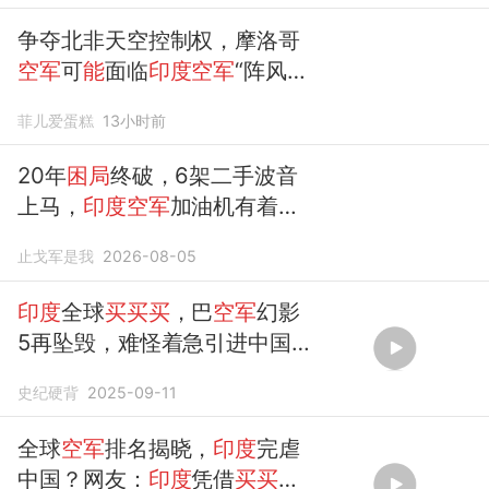
争夺北非天空控制权，摩洛哥
空军
可
能
面临
印度空军
“阵风”
困局
菲儿爱蛋糕
13小时前
20年
困局
终破，6架二手波音
上马，
印度空军
加油机有着落
了？
止戈军是我
2026-08-05
印度
全球
买买买
，巴
空军
幻影
5再坠毁，难怪着急引进中国
新机！
史纪硬背
2025-09-11
全球
空军
排名揭晓，
印度
完虐
中国？网友：
印度
凭借
买买买