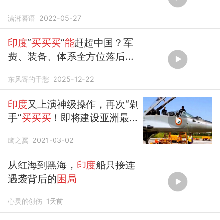
能
超越美
潇湘暮语
2022-05-27
印度
“
买买买
”
能
赶超中国？军
费、装备、体系全方位落后中
国？
东风寄的千愁
2025-12-22
印度
又上演神级操作，再次“剁
手”
买买买
！即将建设亚洲最强
空军
鹰之翼
2021-03-02
从红海到黑海，
印度
船只接连
遇袭背后的
困局
心灵的创伤
1天前