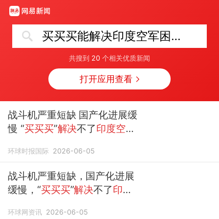
买买买能解决印度空军困局吗
共搜到
20
个相关优质新闻
打开应用查看
战斗机严重短缺 国产化进展缓
慢 “
买买买
”
解决
不了
印度空军
困局
环球时报国际
2026-06-05
战斗机严重短缺，国产化进展
缓慢，“
买买买
”
解决
不了
印度
空军困局
环球网资讯
2026-06-05