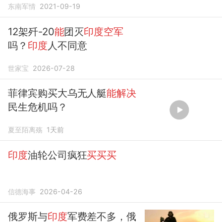
东南军情
2021-09-19
12架歼-20
能
团灭
印度空军
吗？
印度
人不同意
世家宝
2026-07-28
菲律宾购买大乌无人艇
能解决
民生危机吗？
夏至陌离殇
1天前
印度
油轮公司疯狂
买买买
信德海事
2026-04-26
俄罗斯与
印度
军费差不多，俄