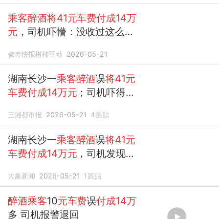
乘客醉酒将41元车费付成14万
元
，司机吓懵：没收过这么多
钱
都市快报橙柿互动
2026-05-21
湖南长沙一
乘客醉酒
误
将41元
车费付成14万元
；司机吓得报
警：给我吓懵了，那么多钱，
三湘都市报
2026-05-21
4
跟贴
已全部退回
湖南长沙一
乘客醉酒
误
将41元
车费付成14万元
，司机发现后
报警并在付款记录给
乘客
留
大象新闻
2026-05-21
1
跟贴
言，将钱全部退回
醉酒乘客
10
元车费
误
付成14万
多 司机报警退回