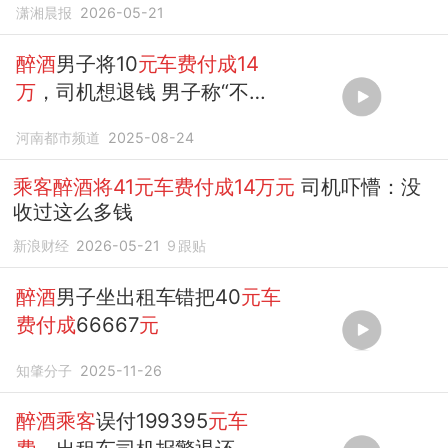
潇湘晨报
2026-05-21
醉酒
男子将10
元车费付成14
万
，司机想退钱 男子称“不用
退”，吓得司机直冲派出所报警
河南都市频道
2025-08-24
乘客醉酒将41元车费付成14万元
司机吓懵：没
收过这么多钱
新浪财经
2026-05-21
9
跟贴
醉酒
男子坐出租车错把40
元车
费付成
66667
元
知肇分子
2025-11-26
醉酒乘客
误付199395
元车