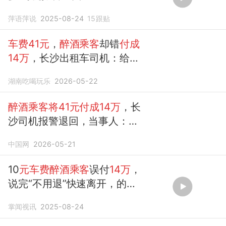
萍语萍说
2025-08-24
15
跟贴
车费41元
，
醉酒乘客
却错
付成
14万
，长沙出租车司机：给我
吓懵了…
湖南吃喝玩乐
2026-05-22
醉酒乘客将41元付成14万
，长
沙司机报警退回，当事人：我
不想出名
中国网
2026-05-21
10
元车费醉酒乘客
误付
14万
，
说完“不用退”快速离开，的哥
“吓”得赶紧报警
掌闻视讯
2025-08-24