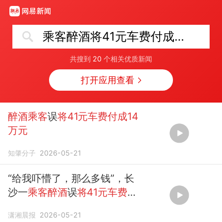
乘客醉酒将41元车费付成14万元
共搜到
20
个相关优质新闻
打开应用查看
醉酒乘客
误
将41元车费付成14
万元
知肇分子
2026-05-21
“给我吓懵了，那么多钱”，长
沙一
乘客醉酒
误
将41元车费付
成14万元
潇湘晨报
2026-05-21