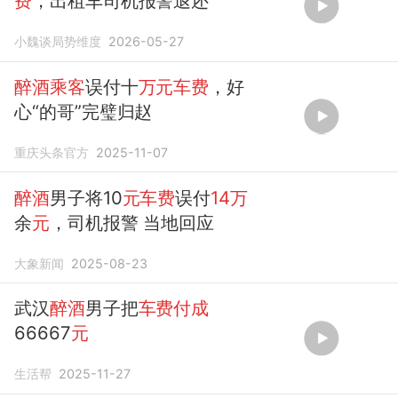
费
，出租车司机报警退还
小魏谈局势维度
2026-05-27
醉酒乘客
误付十
万元车费
，好
心“的哥”完璧归赵
重庆头条官方
2025-11-07
醉酒
男子将10
元车费
误付
14万
余
元
，司机报警 当地回应
大象新闻
2025-08-23
武汉
醉酒
男子把
车费付成
66667
元
生活帮
2025-11-27