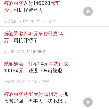
醉酒乘客
误付146528
元车
费
，司机报警寻人
红星新闻
2025-08-25
290
跟贴
醉酒乘客将41元车费付成14
万
，司机吓懵了
网约车观察室
2026-05-21
乘客醉酒
，打车24
元车费付成
19964
元
！还没下车就被退回
了
北青网
2025-02-25
14
跟贴
醉酒乘客将41元付成14万
司机
报警退回，当事人：我不想出
名，只想提醒别
醉酒