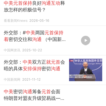
中美元首保持
良好
沟通互动
释
放怎样的积极信号？
看看新闻Knews
2026-05-16
外交部：#
中美
两国
元首保持
着
密切交往和
沟通
（中国新闻
网）
中国网资讯
2025-10-22
外交部：
中美
双方正
就元首
会
晤的具体
安排保持
密切
沟通
中国新闻网
2021-11-12
中美
密切
沟通
筹备
元首
会面
特朗普对盟友升级贸易战——
美国外交一周观察