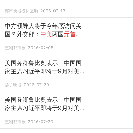
着沟通
都市快报橙柿互动
2026-03-12
中方领导人将于今年底访问美
国？外交部：
中美
两国
元首保
持着沟通
和
互动
，目前没有可
三湘都市报
2026-02-05
以提供的消息
美国务卿鲁比奥表示，中国国
家主席习近平即将于9月对美
国进行的访问仍在按计划进
扬子晚报
2026-07-20
行，外交部：双方
就年内元首
的
互动安排保持
了
沟通
美国务卿鲁比奥表示，中国国
家主席习近平即将于9月对美
国进行的访问仍在按计划进
三湘都市报
2026-07-20
行；外交部：
中美
双方
就年内
元首
的
互动安排保持
了
沟通