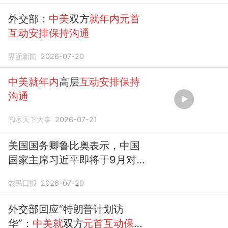
外交部：
中美
双方
就年内元首
互动安排保持沟通
界面新闻
2026-07-20
中美就年内
高层
互动安排保持
沟通
阅尽天下大事
2026-07-21
美国国务卿鲁比奥表示，中国
国家主席习近平即将于9月对
美国进行的访问仍在按计划进
农民日报
2026-07-20
行，外交部：双方
就年内元首
互动安排保持沟通
外交部回应“特朗普计划访
华”：
中美就
双方
元首互动保持