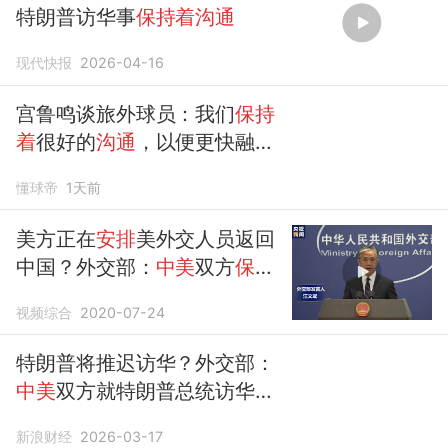
特朗普访华事
保持着沟通
现代快报
2026-04-16
宫鲁鸣谈旅外球员：我们
保持
着
很好的
沟通
，以便更快融入
体系
懂球帝
1天前
美方正在
安排
美外交人员返回
中国？外交部：
中美
双方
保持
着沟通
视频综合
2020-07-24
特朗普将推迟访华？外交部：
中美
双方就特朗普总统访华
保
持着沟通
新浪财经
2026-03-17