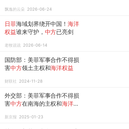
飘逸的云朵
2026-06-24
日菲
海域划界绕开中国！
海洋
权益
谁来守护，
中方
已亮剑
老牧说说
2026-06-14
国防部：美菲军事合作不得损
害
中方
领土主权和
海洋权益
财联社
2024-11-28
外交部：美菲军事合作不得损
害
中方
在南海的主权和
海洋权
益
新京报
2025-01-23