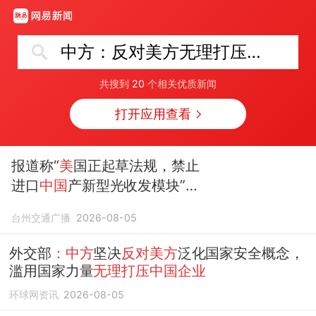
中方：反对美方无理打压中国企业
共搜到
20
个相关优质新闻
打开应用查看
报道称“
美
国正起草法规，禁止
进口
中国
产新型光收发模块”，
外交部
：中方
坚决
反对美方
泛
台州交通广播
2026-08-05
化国家安全概念，滥用国家力
量
无理打压中国企业
外交部
：中方
坚决
反对美方
泛化国家安全概念，
滥用国家力量
无理打压中国企业
环球网资讯
2026-08-05