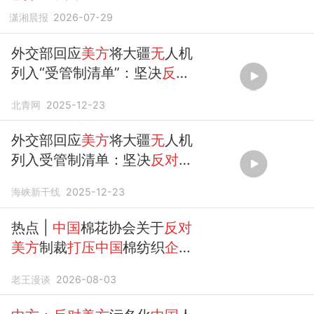
潇湘晨报
2026-07-29
外交部回应
美方
将大疆
无
人机
列入“受管制清单”：坚决
反对
无理打压中国企业
北青网
2025-12-23
外交部回应
美方
将大疆
无
人机
列入受管制清单：坚决
反对无
理打压中国企业
海峡新干线
2025-12-23
热点 |
中国
棉花协会关于
反对
美方
制裁
打压中国
棉纺织
企业
的声明
老王漫谈
2026-08-03