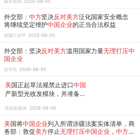
极目新闻
2026-08-05
外交部
：中方
坚决
反对美方
泛化国家安全概念
将继续坚定维护
中国企业
的正当合法权益
格隆汇APP
2026-08-05
外交部：坚决
反对美方
滥用国家力量
无理打压中
国企业
新华社
2026-08-05
美
国正起草法规禁止进口
中国
产新型光收发模块，并准备
对
多晶硅及相关产品加征关税并
政知新媒体
2026-08-05
设置价格下限，外交部：坚决
反对美方无理打压中国企业
美
国将
中国企业
列入所谓涉疆法案实体清单，商
务部：敦促
美方
停止
无理打压中国企业
，
中方
将
采取必要措施，坚决维护
中国企业
合法权益