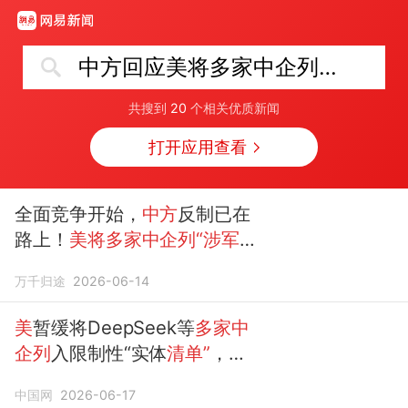
中方回应美将多家中企列“涉军”清单
共搜到
20
个相关优质新闻
打开应用查看
全面竞争开始，
中方
反制已在
路上！
美将多家中企列“涉军”
名单？
万千归途
2026-06-14
美
暂缓将DeepSeek等
多家中
企列
入限制性“实体
清单”
，
中
方回应
中国网
2026-06-17