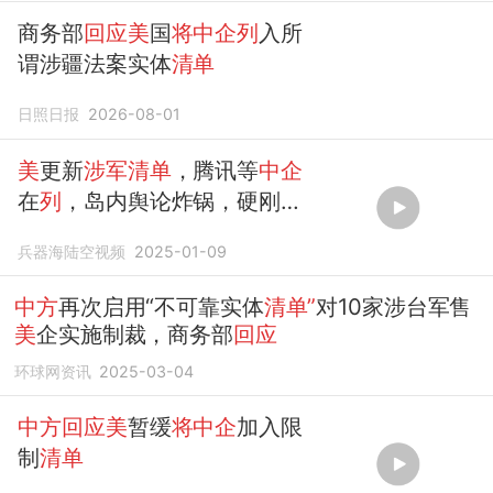
商务部
回应美
国
将中企列
入所
谓涉疆法案实体
清单
日照日报
2026-08-01
美
更新
涉军清单
，腾讯等
中企
在
列
，岛内舆论炸锅，硬刚才
有出路？
兵器海陆空视频
2025-01-09
中方
再次启用“不可靠实体
清单”
对10家涉台军售
美
企实施制裁，商务部
回应
环球网资讯
2025-03-04
中方回应美
暂缓
将中企
加入限
制
清单