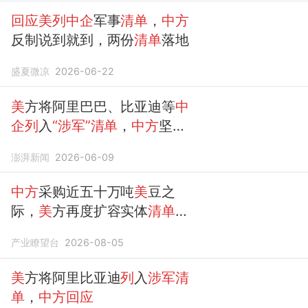
回应美列中企
军事
清单
，
中方
反制说到就到，两份
清单
落地
盛夏微凉
2026-06-22
美
方将阿里巴巴、比亚迪等
中
企列
入
“涉军”清单
，
中方
坚决
反对无理打压
澎湃新闻
2026-06-09
中方
采购近五十万吨
美
豆之
际，
美
方再度扩容实体
清单
打
压
中企
产业瞭望台
2026-08-05
美
方将阿里比亚迪
列
入
涉军清
单
，
中方回应