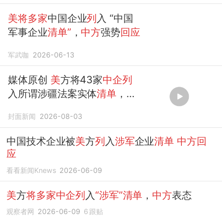
美将多家
中国企业
列
入 “中国
军事企业
清单”
，
中方
强势
回应
军武咖
2026-06-13
媒体原创
美
方将43家
中企列
入所谓涉疆法案实体
清单
，中
国棉花协会
回应
：坚决反对
封面新闻
2026-08-03
中国技术企业被
美
方
列
入
涉军
企业
清单
中方回
应
看看新闻Knews
2026-06-09
美
方
将多家中企列
入
“涉军”清单
，
中方
表态
观察者网
2026-06-09
6
跟贴