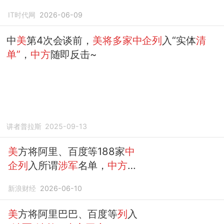
IT时代网
2026-06-09
中
美
第4次会谈前，
美将多家中企列
入“实体
清
单”
，
中方
随即反击~
讲者普拉斯
2025-09-13
美
方将阿里、百度等188家
中
企列
入所谓
涉军
名单，
中方回
应
新浪财经
2026-06-10
美
方将阿里巴巴、百度等
列
入