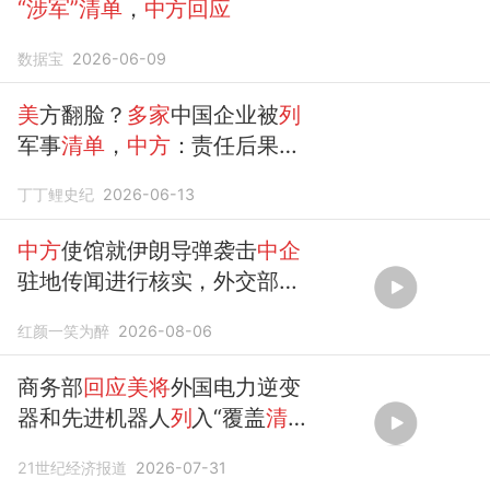
“涉军”清单
，
中方回应
数据宝
2026-06-09
美
方翻脸？
多家
中国企业被
列
军事
清单
，
中方
：责任后果由
美
方承担
丁丁鲤史纪
2026-06-13
中方
使馆就伊朗导弹袭击
中企
驻地传闻进行核实，外交部随
后
回应
红颜一笑为醉
2026-08-06
商务部
回应美将
外国电力逆变
器和先进机器人
列
入“覆盖
清
单”
，
中方
敦促撤销
21世纪经济报道
2026-07-31