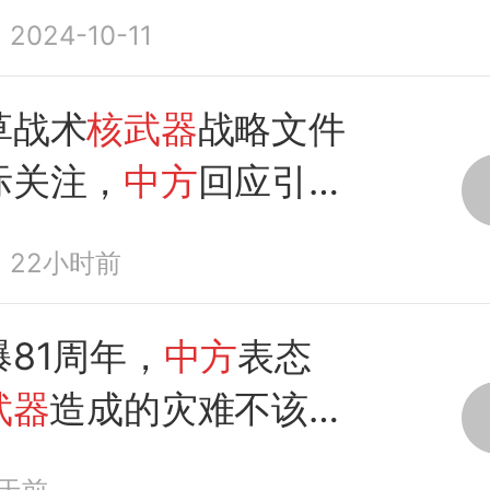
家
停止
部署
全球反导系
2024-10-11
草战术
核武器
战略文件
际关注，
中方
回应引热
22小时前
81周年，
中方
表态
武器
造成的灾难不该重