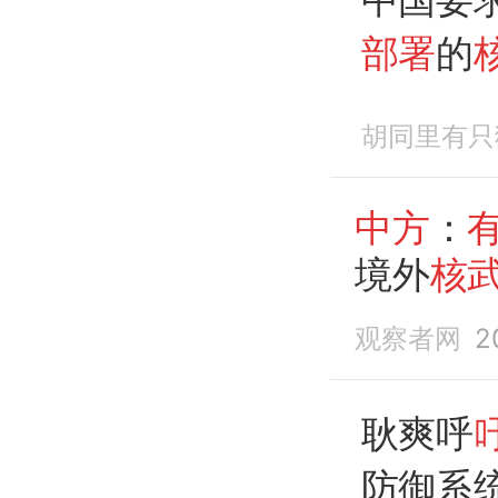
部署
的
胡同里有只
中方
：
境外
核
观察者网
2
耿爽呼
防御系