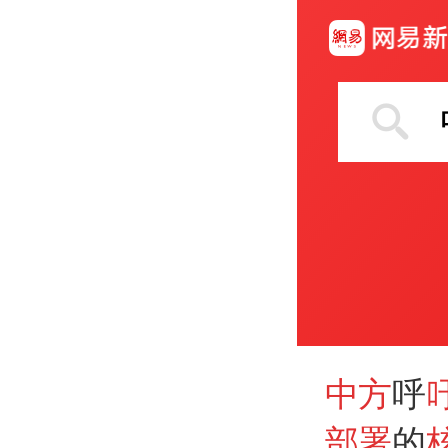
中方
呼
部署
的