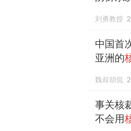
核武器
刘勇教授
2
中国首
亚洲的
魏叔胡侃
2
事关核
不会用