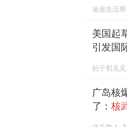
有关国
渝派生活帮
统
美国起
引发国
议
始于初见见
广岛核爆
了：
核
演