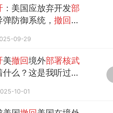
吁
：美国应放弃开发
部
导弹防御系统，
撤回在
署
的
核武器
！网友：顶
025-09-29
吁
美
撤回
境外
部署核武
着什么？这是我听过最
析
025-10-01
求美国
撤回
美国在境外