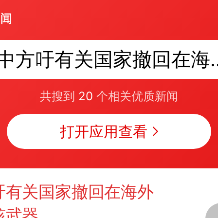
中方吁有关国家撤
共搜到
20
个相关优质新闻
打开应用查看
吁有关国家撤回在海外
核武器