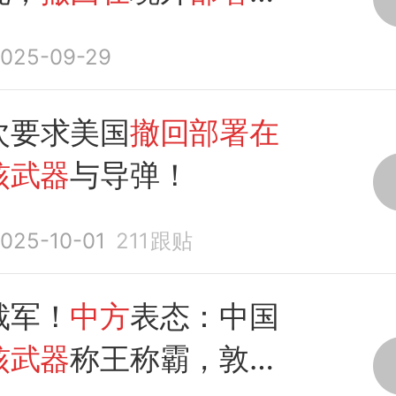
025-09-29
次要求美国
撤回部署在
核武器
与导弹！
025-10-01
211
跟贴
裁军！
中方
表态：中国
核武器
称王称霸，敦促