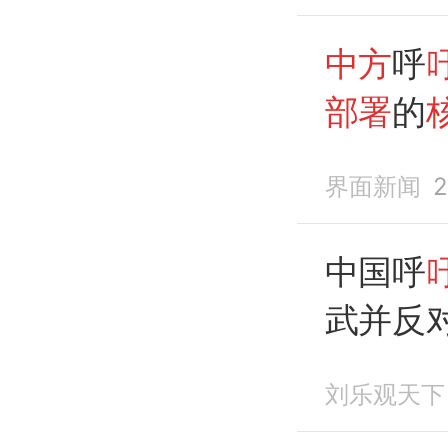
中方
呼
部署
的
界面新闻
2
中国呼
武并反
巴面子
刘乐观天下