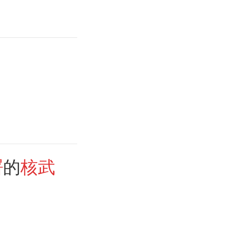
署
的
核武