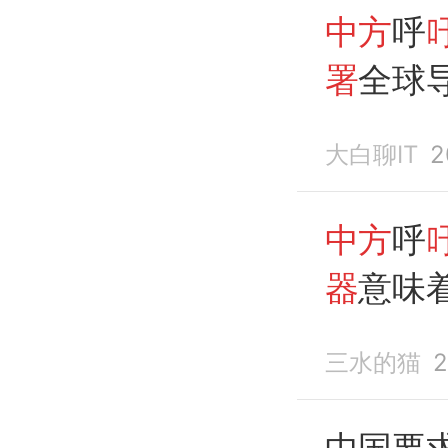
中方
呼
署
全球
境外
部
大白聊IT
2
级阳谋
中方
呼
器
意味
好的分
三水的猫
2
中国要