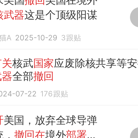
核武器
这是个顶级阳谋
猫A
2025-10-29
3
跟贴
有关
核武
国家
应废除核共享等安
武器
全部
撤回
024-07-22
176
跟贴
吁
美国，放弃全球导弹
统，
撤回在
境外
部署
的