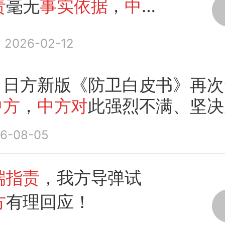
责
毫无
事实依据
，
中方
对
2026-02-12
：日方新版《防卫白皮书》再次
中方
，
中方对
此强烈不满、坚决
6-08-05
端指责
，我方导弹试
方
有理回应！