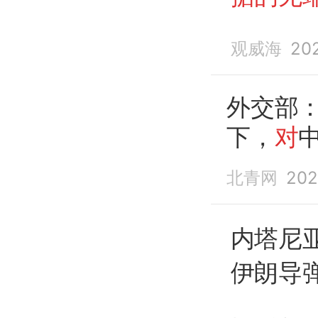
观威海
20
外交部
下，
对
北青网
202
内塔尼
伊朗导
中方
：