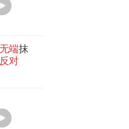
无端
抹
反对