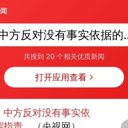
中方反对没有事
共搜到
20
个相关优质新闻
打开应用查看
：
中方反对没有事实依
端指责
。（央视网）