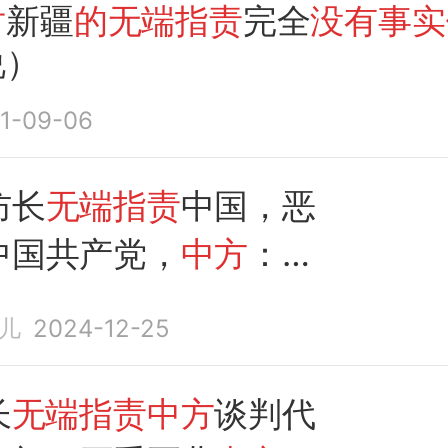
对
新疆
的无端指责
完全
没有事实
说）
1-09-06
防长
无端指责
中国，恶
中国共产党，
中方
：坚
、强烈谴责
儿
2024-12-25
长
无端指责中方
谈判代