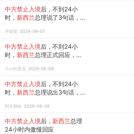
中方禁止入境
后，不到24小
时，
新西兰
总理说了3句话，
态度很傲慢
丹妮观
2026-06-07
中方禁止入境
后，不到24小
时，
新西兰
总理正式回应，暴
露傲慢嘴脸
小小科普员
2026-06-08
中方禁止入境
后，不到24小
时，
新西兰
总理说出3句话，
态度很傲慢
阿丰聊娱
2026-06-08
中方禁止入境
后，
新西兰
总理
24小时内傲慢回应