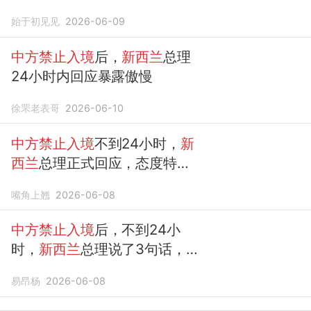
始于初见见
2026-06-09
中方禁止入境
后，
新西兰
总理
24小时内回应暴露傲慢
徐罘老表哥
2026-06-10
中方禁止入境
不到24小时，
新
西兰
总理正式回应，态度特别
傲慢
嘴角上翘
2026-06-08
中方禁止入境
后，不到24小
时，
新西兰
总理说了3句话，
态度傲慢
易昂杨
2026-06-08