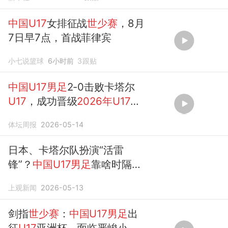
中国U17
女排征战
世少赛
，8月
7日早7点，首战菲律宾
小七说篮球
6小时前
3
跟贴
中国U17男足
2-0击败卡塔尔
U17
，成功晋级
2026年U17世
少赛
体坛周报
2026-05-14
日本、卡塔尔队扮演“活雷
锋”？
中国U17男足
靠啥时隔21
年
杀回
世少赛
！
上观新闻
2026-05-13
剑指
世少赛
：
中国U17男足
出
征
U17
亚洲杯，面临严峻小组