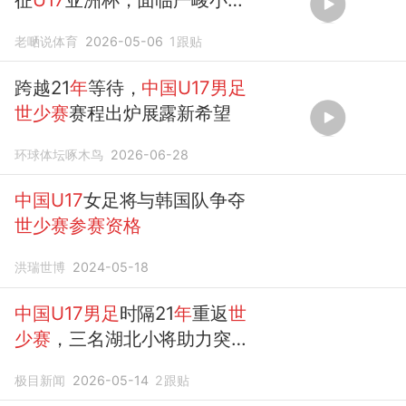
考验
老嗮说体育
2026-05-06
1
跟贴
跨越21
年
等待，
中国U17男足
世少赛
赛程出炉展露新希望
环球体坛啄木鸟
2026-06-28
中国U17
女足将与韩国队争夺
世少赛参赛资格
洪瑞世博
2024-05-18
中国U17男足
时隔21
年
重返
世
少赛
，三名湖北小将助力突围
晋级
极目新闻
2026-05-14
2
跟贴