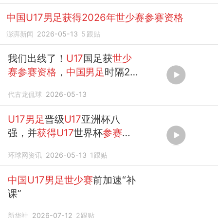
中国U17男足获得2026年世少赛参赛资格
澎湃新闻
2026-05-13
5
跟贴
我们出线了！
U17
国足获
世少
赛参赛资格
，
中国男足
时隔21
年
再进世界大赛
代古龙侃球
2026-05-13
U17男足
晋级
U17
亚洲杯八
强，并
获得U17
世界杯
参赛资
格
。
中国男足
国字时隔21
年
再
环球网资讯
2026-05-13
1
跟贴
次进入世界大赛
中国U17男足世少赛
前加速“补
课”
新华社
2026-07-12
2
跟贴