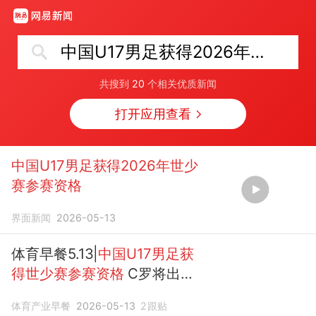
中国U17男足获得2026年世少赛参赛资格
共搜到
20
个相关优质新闻
打开应用查看
中国U17男足获得2026年世少
赛参赛资格
界面新闻
2026-05-13
体育早餐5.13|
中国U17男足获
得世少赛参赛资格
C罗将出任
追觅全球代言人
体育产业早餐
2026-05-13
2
跟贴