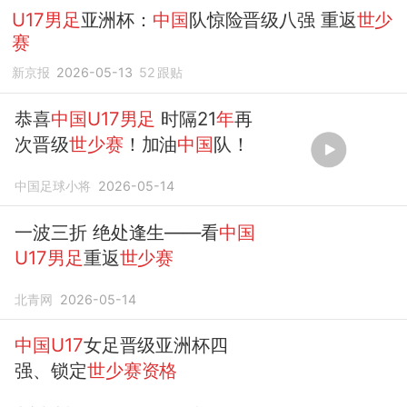
U17男足
亚洲杯：
中国
队惊险晋级八强 重返
世少
赛
新京报
2026-05-13
52
跟贴
恭喜
中国U17男足
时隔21
年
再
次晋级
世少赛
！加油
中国
队！
中国足球小将
2026-05-14
一波三折 绝处逢生——看
中国
U17男足
重返
世少赛
北青网
2026-05-14
中国U17
女足晋级亚洲杯四
强、锁定
世少赛资格