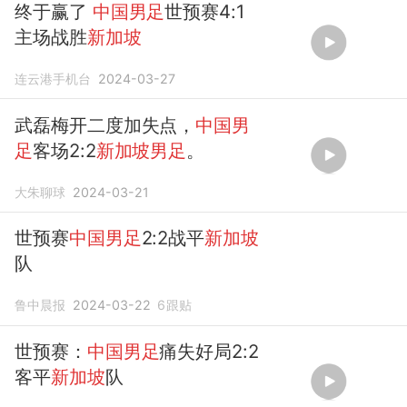
终于赢了
中国男足
世预赛4:1
主场战胜
新加坡
连云港手机台
2024-03-27
武磊梅开二度加失点，
中国男
足
客场2:2
新加坡男足
。
大朱聊球
2024-03-21
世预赛
中国男足
2:2战平
新加坡
队
鲁中晨报
2024-03-22
6
跟贴
世预赛：
中国男足
痛失好局2:2
客平
新加坡
队