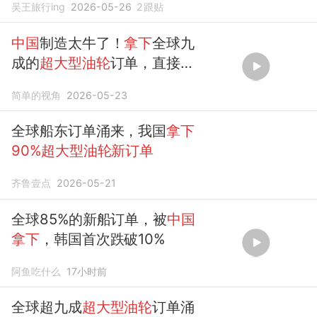
吴王旅行ing
2026-05-26
2
跟贴
中国
制造太牛了！
拿下
全球九
成的
超大型油轮
订单，直接垄
断市场！
简单的视角
2026-05-23
全球船东订单涌来，我国
拿下
90%超大型油轮新订单
齐鲁壹点
2026-05-21
全球85%的新船订单，被
中国
拿下
，韩国首次跌破10%
阿鱼吃什么
17小时前
全球超九成
超大型油轮
订单涌