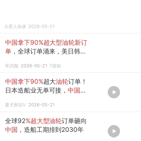
火星人杂谈
2026-05-21
中国拿下90%超大型油轮新订
单
，全球订单涌来，美日韩望
尘莫及
军武咖
2026-05-21
7
跟贴
中国拿下90%
超大
油轮
订单！
日本造船业无单可接，
中国
制
造业优势
夏天财说V
2026-05-21
全球92
%超大型油轮
订单砸向
中国
，造船工期排到2030年