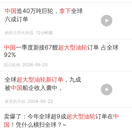
中国
造40万吨巨轮，
拿下
全球
六成订单
抱明月而长终指
12小时前
中国
一季度新接67艘
超大型油轮
订单 占全球
92%
观点机构
2026-05-25
全球
超大型油轮新订单
，九成
被
中国
船企收入囊中，
最美的开始
2026-05-22
卖爆了：今年全球超9成
超大型油轮
订单在
中
国
！凭什么横扫全球？~