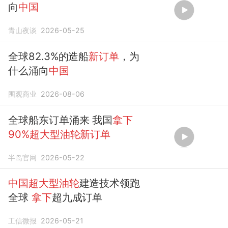
向
中国
青山夜谈
2026-05-25
全球82.3%的造船
新订单
，为
什么涌向
中国
围观商业
2026-08-06
全球船东订单涌来 我国
拿下
90%超大型油轮新订单
半岛官网
2026-05-22
中国超大型油轮
建造技术领跑
全球
拿下
超九成订单
工信微报
2026-05-21