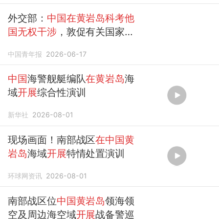
任何活动，
他国无权干涉
外交部：
中国在黄岩岛科考他
国无权干涉
，敦促有关国家停
止造谣污蔑
中国青年报
2026-06-17
中国
海警舰艇编队
在黄岩岛
海
域
开展
综合性演训
新华社
2026-08-01
现场画面！南部战区
在中国黄
岩岛
海域
开展
特情处置演训
环球网资讯
2026-08-01
南部战区位
中国黄岩岛
领海领
空及周边海空域
开展
战备警巡