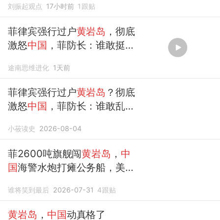
刘振起观点
17小时前
1
跟贴
菲律宾强行过户
黄岩岛
，彻底
激怒
中国
，菲防长：谁敢挺
中，就滚蛋
途南思维进化
1天前
菲律宾强行过户
黄岩岛
？彻底
激怒
中国
，菲防长：谁敢乱说
就滚蛋！
小莜读史
2026-08-04
菲2600吨旗舰闯
黄岩岛
，
中
国
海警水炮打瘫公务船，美日
吃惊
谁将笑到最后
2026-07-31
4
跟贴
黄岩岛
，
中国
动真格了