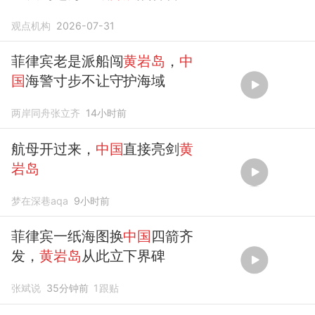
观点机构
2026-07-31
菲律宾老是派船闯
黄岩岛
，
中
国
海警寸步不让守护海域
两岸同舟张立齐
14小时前
航母开过来，
中国
直接亮剑
黄
岩岛
梦在深巷aqa
9小时前
菲律宾一纸海图换
中国
四箭齐
发，
黄岩岛
从此立下界碑
张斌说
35分钟前
1
跟贴