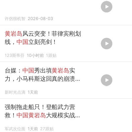
许侶很机智
2026-08-03
黄岩岛
风云突变！菲律宾刚划
线，
中国
立刻亮剑！
123斯蒂芬
10小时前
1
跟贴
台媒：
中国
秀出填
黄岩岛
实
力，小马科斯这回真的崩溃
了！
新时光点滴
1天前
强制拖走船只！登船武力营
救！
中国黄岩岛
大规模实战演
练直接点名菲律宾
军武次位面
1天前
27
跟贴