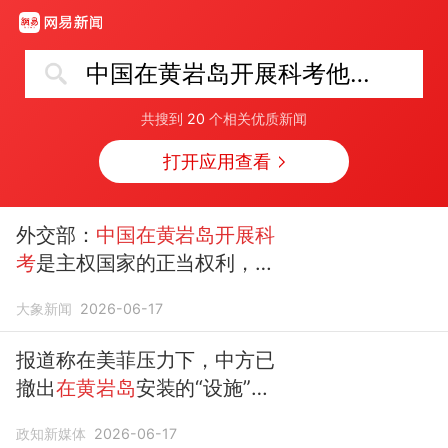
中国在黄岩岛开展科考他国无权干涉
共搜到
20
个相关优质新闻
打开应用查看
外交部：
中国在黄岩岛开展科
考
是主权国家的正当权利，
他
国无权干涉
大象新闻
2026-06-17
报道称在美菲压力下，中方已
撤出
在黄岩岛
安装的“设施”，
中方回应：中科院已顺利完成
政知新媒体
2026-06-17
科考
作业，
中国在黄岩岛开展