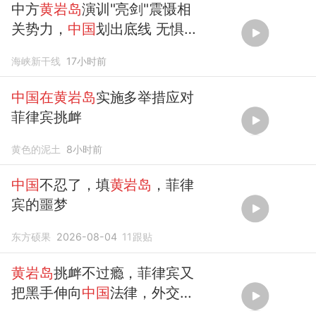
中方
黄岩岛
演训"亮剑"震慑相
关势力，
中国
划出底线 无惧美
菲同盟
海峡新干线
17小时前
中国在黄岩岛
实施多举措应对
菲律宾挑衅
黄色的泥土
8小时前
中国
不忍了，填
黄岩岛
，菲律
宾的噩梦
东方硕果
2026-08-04
11
跟贴
黄岩岛
挑衅不过瘾，菲律宾又
把黑手伸向
中国
法律，外交部
撂下重话