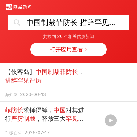
中国制裁菲防长 措辞罕见严厉
共搜到
20
个相关优质新闻
打开应用查看
【侠客岛】
中国制裁菲防长
，
措辞罕见严厉
海外网
2026-06-13
菲防长
求锤得锤，
中国
对其进
行
严厉制裁
，释放三大
罕见
信
号！
军械百科
2026-07-17