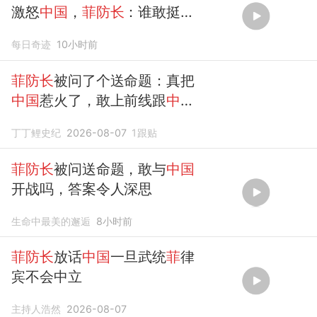
激怒
中国
，
菲防长
：谁敢挺
中，就滚蛋
每日奇迹
10小时前
菲防长
被问了个送命题：真把
中国
惹火了，敢上前线跟
中国
打一仗吗
丁丁鲤史纪
2026-08-07
1
跟贴
菲防长
被问送命题，敢与
中国
开战吗，答案令人深思
生命中最美的邂逅
8小时前
菲防长
放话
中国
一旦武统
菲
律
宾不会中立
主持人浩然
2026-08-07