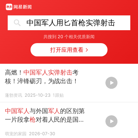
中国军人用匕首枪实弹射击
共搜到
20
个相关优质新闻
打开应用查看
高燃！
中国军人实弹射击
考
核！淬锋砺刃，为战出击！
蓬勃资讯
2025-10-23
1
跟贴
中国军人
与外国
军人
的区别第
一片段拿
枪
对着人民的是国外
的
军人
萌宠的家园
2026-07-30