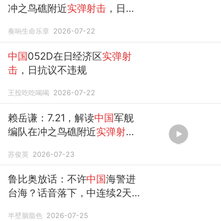
冲之鸟礁附近
实弹射击
，日方
提出交涉
奏响生命乐章
2026-07-22
中国
052D在日经济区
实弹射
击
，日抗议不违规
王投吃吃喝喝
2026-07-22
赖岳谦：7.21，解读
中国
军舰
编队在冲之鸟礁附近
实弹射
击
！
苏俊英
2026-07-23
鲁比奥放话：不许
中国
海警进
台海？话音落下，中连续2天
实弹射击
半壁胭脂色
2026-07-25