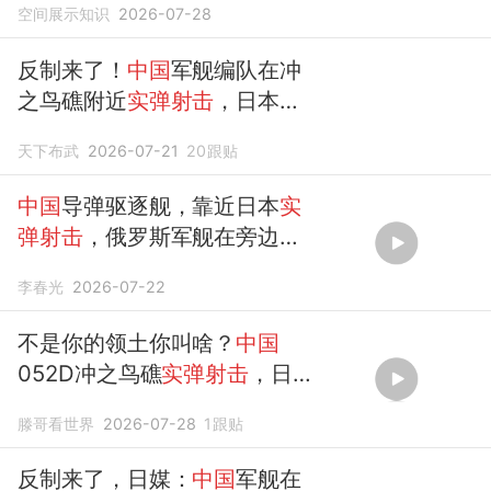
空间展示知识
2026-07-28
反制来了！
中国
军舰编队在冲
之鸟礁附近
实弹射击
，日本提
出交涉
天下布武
2026-07-21
20
跟贴
中国
导弹驱逐舰，靠近日本
实
弹射击
，俄罗斯军舰在旁边围
观
李春光
2026-07-22
不是你的领土你叫啥？
中国
052D冲之鸟礁
实弹射击
，日
本急了
滕哥看世界
2026-07-28
1
跟贴
反制来了，日媒：
中国
军舰在