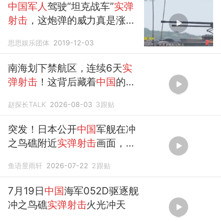
中国军人
驾驶“坦克战车”
实弹
射击
，这炮弹的威力真是涨见
识！
思思娱乐团体
2019-12-03
南海划下禁航区，连续6天
实
弹射击
！这背后藏着
中国
的一
大阳谋
赵探长TALK
2026-08-03
3
跟贴
突发！日本公开
中国
军舰在冲
之鸟礁附近
实弹射击
画面，提
出交涉
鱼语昱雨轩
2026-07-22
2
跟贴
7月19日
中国
海军052D驱逐舰
冲之鸟礁
实弹射击
火光冲天