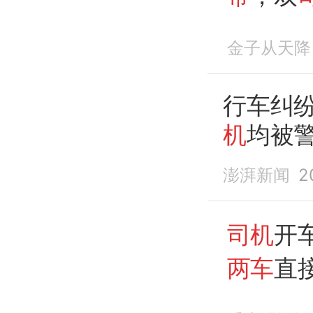
金子从天降
行车纠
机
均被
澎湃新闻
2
司机
开
两车
直
责任怎