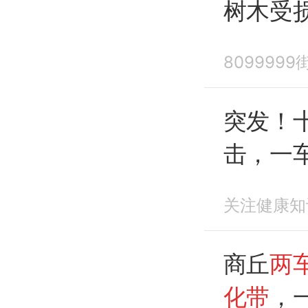
树木受
809999
突发！
击，一
关注健康知
商丘
两
化带
，