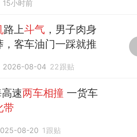
15小时前
机
路上
斗气
，男子肉身
莽，客车油门一踩就推
2026-08-04
22
跟贴
海高速
两车相撞
一货车
化带
025-08-20
1
跟贴