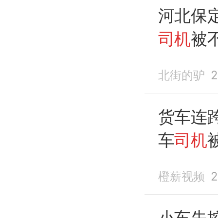
河北保
司机
被
北街的驴
2
货车连
车
司机
橙薪视频
2
小车失