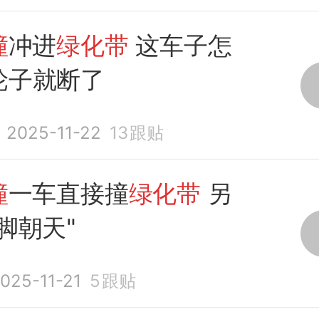
撞
冲进
绿化带
这车子怎
轮子就断了
2025-11-22
13
跟贴
撞
一车直接撞
绿化带
另
脚朝天"
025-11-21
5
跟贴