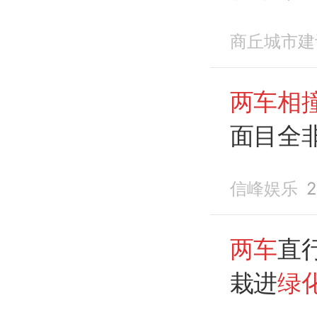
商丘城市建
两车相
面目全
信峰娱乐
2
两车
直
栽进
绿