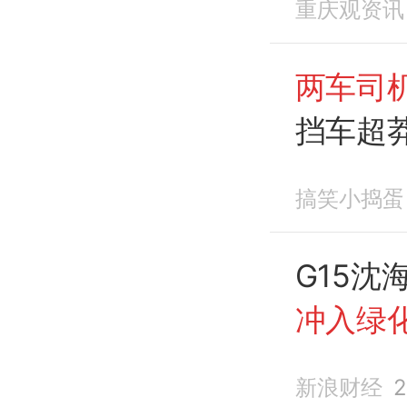
重庆观资讯
两车司
挡车超
搞笑小捣蛋
G15沈
冲入绿
新浪财经
2