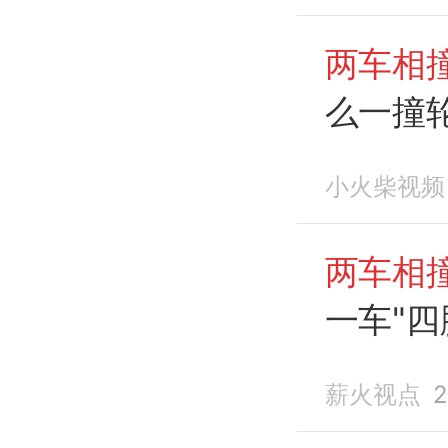
两车相
么一撞
小火柴视频
两车相
一车"四
薪火视点
2