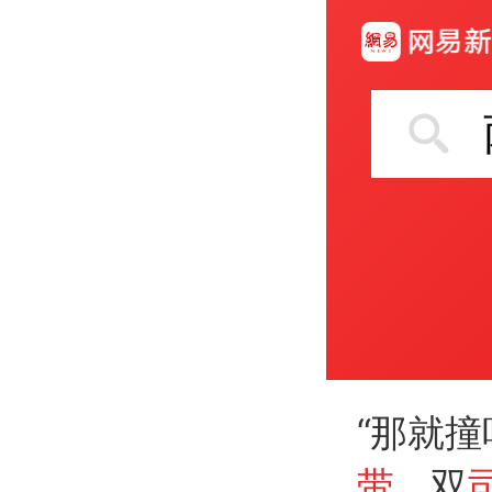
“那就撞
带
，双