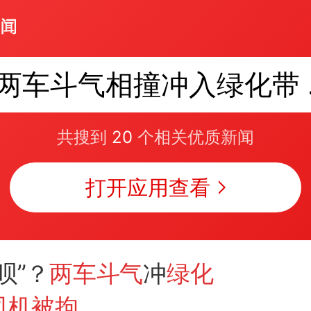
两车
共搜到
20
个相关优质新闻
打开应用查看
呗”？
两车斗气
冲
绿化
司机被拘