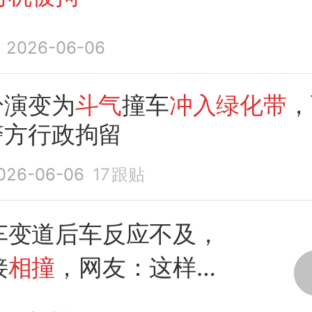
2026-06-06
纷演变为
斗气
撞车
冲入绿化带
，
警方行政拘留
026-06-06
17
跟贴
车变道后车反应不及，
接
相撞
，网友：这样的
么划分