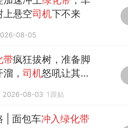
树上悬空
司机
下不来
026-08-05
化带
疯狂拔树，准备脚
开溜，
司机
怒吼让其插
2026-08-03
1
跟贴
 | 面包车
冲入绿化带