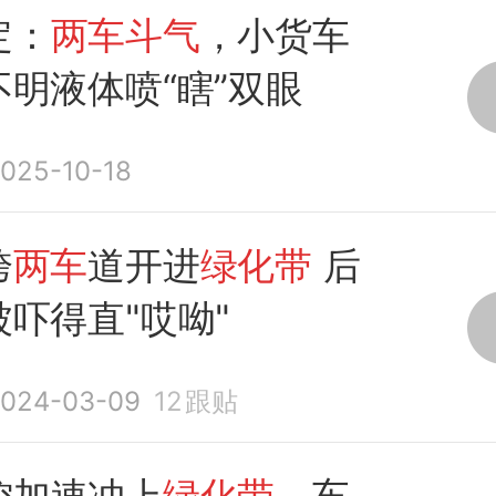
定：
两车斗气
，小货车
不明液体喷“瞎”双眼
025-10-18
跨
两车
道开进
绿化带
后
被吓得直"哎呦"
024-03-09
12
跟贴
控加速冲上
绿化带
，车