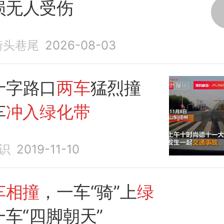
损无人受伤
9街头巷尾
2026-08-03
十字路口
两车
猛烈撞
车
冲入绿化带
识
2019-11-10
车相撞
，一车“骑”上
绿
一车“四脚朝天”