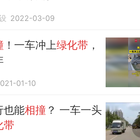
设
2022-03-09
撞
！一车冲上
绿化带
，
非
021-01-10
行也能
相撞
？ 一车一头
化带