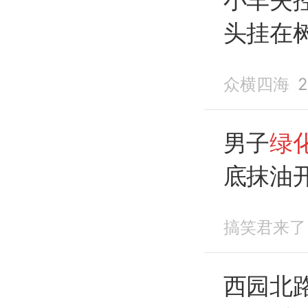
头挂在
众横四海
2
男子
绿
底抹油
回去
搞笑君来了
西园北路