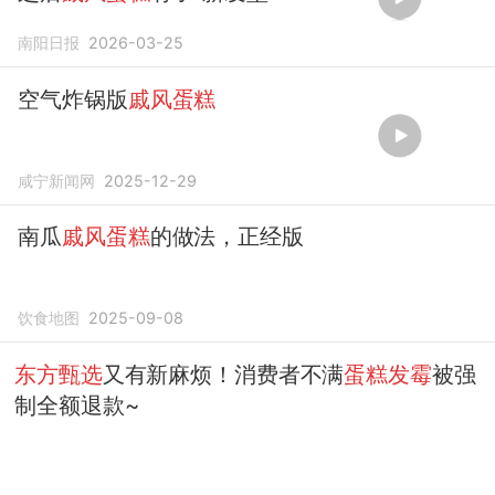
南阳日报
2026-03-25
空气炸锅版
戚风蛋糕
咸宁新闻网
2025-12-29
南瓜
戚风蛋糕
的做法，正经版
饮食地图
2025-09-08
东方甄选
又有新麻烦！消费者不满
蛋糕发霉
被强
制全额退款~