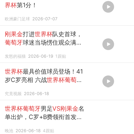
界杯
第1分！
欧洲豪门足球
2026-07-07
刚果金
打进
世界杯
队史首球，
葡萄牙
球迷当场愣住观众满脸
不敢置信
发怒的福猫
2026-06-19
1
跟贴
世界杯
最具价值球员登场！41
岁C罗亮相 六战
世界杯葡萄牙
1:1刚果（金）
究竟视频
2026-06-18
世界杯葡萄牙
男足
VS刚果金
名
单出炉，C罗+B费领衔首发，
CCTV5直播
晚池
2026-06-18
4
跟贴