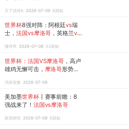
天下说球A
2026-07-09
8
跟贴
世界杯
8强对阵：阿根廷
vs
瑞
士，
法国vs摩洛哥
，英格兰
vs
挪威
懂球帝
2026-07-08
33
跟贴
世界杯：法国VS摩洛哥
，高卢
雄鸡无懈可击，
摩洛哥
形势严
峻！
消保宣教
2026-07-09
美加墨
世界杯
丨赛事前瞻：8
强战来了！
法国vs摩洛哥
新浪财经
2026-07-09
8
跟贴