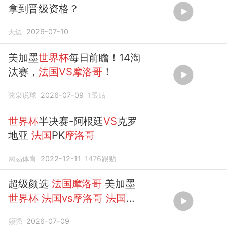
拿到晋级资格？
天边
2026-07-10
美加墨
世界杯
每日前瞻！14淘
汰赛，
法国VS摩洛哥
！
弦泉说球
2026-07-09
1
跟贴
世界杯
半决赛-阿根廷
VS
克罗
地亚
法国
PK
摩洛哥
网易体育
2022-12-11
1476
跟贴
超级颜选
法国摩洛哥
美加墨
世界杯
法国vs摩洛哥
法国
队
摩洛哥
颜强
2026-07-09