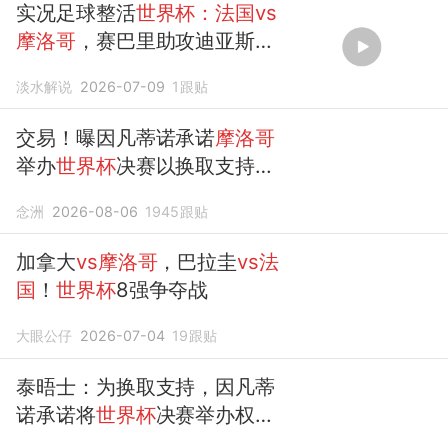
实况足球整活
世界杯：法国vs
摩洛哥
，赛巴里助攻迪亚斯破
门！
淡水解说
2026-07-09
1
跟贴
交易！曝因凡蒂诺承诺
摩洛哥
举办
世界杯
决赛以换取支持
FIFA回应
念洲
2026-08-06
1945
跟贴
加拿大
vs摩洛哥
，巴拉圭
vs法
国
！
世界杯
8强争夺战
大眼公仔
2026-07-04
19
跟贴
泰晤士：为换取支持，因凡蒂
诺承诺将
世界杯
决赛举办权授
予
摩洛哥