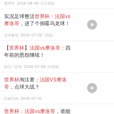
懂球帝
2026-08-06
522
跟贴
实况足球整活
世界杯：法国vs
摩洛哥
，进了个倒霉乌龙球！
淡水解说
2026-07-09
1
跟贴
【
世界杯
】
法国vs摩洛哥：
四
年前的恩怨继续！
朝天门足球
2026-07-09
29
跟贴
世界杯
淘汰赛
：法国VS摩洛
哥
，点球大战？
狂破武神
2026-07-10
世界杯：法国vs摩洛哥
，谁能