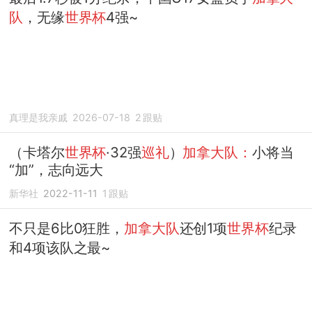
队
，无缘
世界杯
4强~
真理是我亲戚
2026-07-18
2
跟贴
（卡塔尔
世界杯
·32强
巡礼
）
加拿大队：
小将当
“加”，志向远大
新华社
2022-11-11
1
跟贴
不只是6比0狂胜，
加拿大队
还创1项
世界杯
纪录
和4项该队之最~