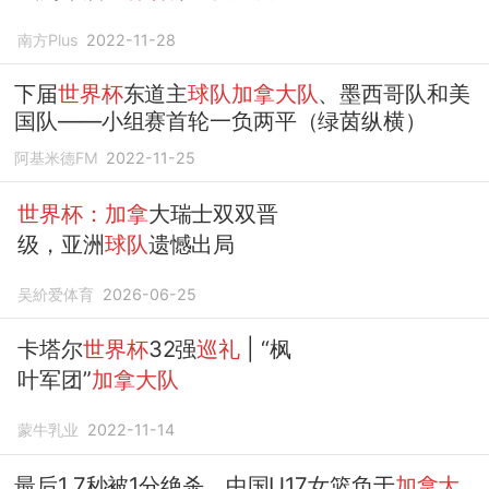
队
南方Plus
2022-11-28
下届
世界杯
东道主
球队加拿大队
、墨西哥队和美
国队——小组赛首轮一负两平（绿茵纵横）
阿基米德FM
2022-11-25
世界杯：加拿
大瑞士双双晋
级，亚洲
球队
遗憾出局
吴紒爱体育
2026-06-25
卡塔尔
世界杯
32强
巡礼
| “枫
叶军团”
加拿大队
蒙牛乳业
2022-11-14
最后1.7秒被1分绝杀，中国U17女篮负于
加拿大