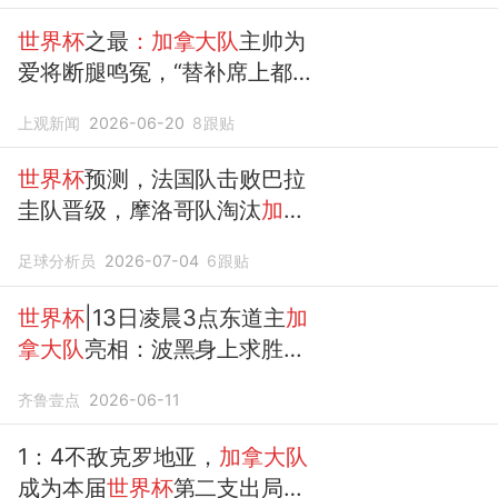
世界杯
之最
：加拿大队
主帅为
爱将断腿鸣冤，“替补席上都能
听到那声爆裂声”
上观新闻
2026-06-20
8
跟贴
世界杯
预测，法国队击败巴拉
圭队晋级，摩洛哥队淘汰
加拿
大队
晋级
足球分析员
2026-07-04
6
跟贴
世界杯
|13日凌晨3点东道主
加
拿大队
亮相：波黑身上求胜不
易
齐鲁壹点
2026-06-11
1：4不敌克罗地亚，
加拿大队
成为本届
世界杯
第二支出局
球