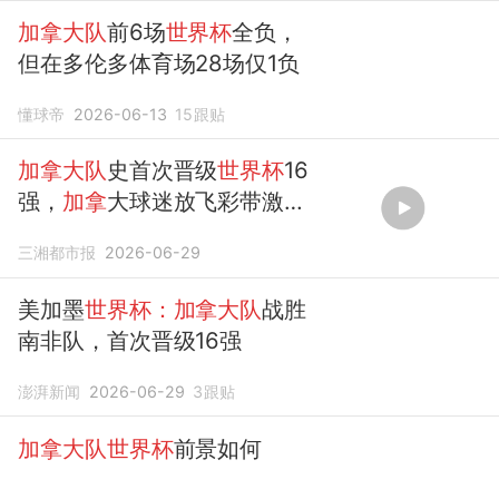
加拿大队
前6场
世界杯
全负，
但在多伦多体育场28场仅1负
懂球帝
2026-06-13
15
跟贴
加拿大队
史首次晋级
世界杯
16
强，
加拿
大球迷放飞彩带激情
狂欢
三湘都市报
2026-06-29
美加墨
世界杯：加拿大队
战胜
南非队，首次晋级16强
澎湃新闻
2026-06-29
3
跟贴
加拿大队世界杯
前景如何