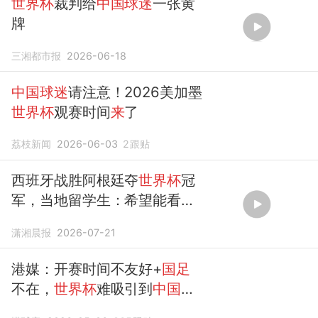
世界杯
裁判给
中国球迷
一张黄
牌
三湘都市报
2026-06-18
中国球迷
请注意！2026美加墨
世界杯
观赛时间
来
了
荔枝新闻
2026-06-03
2
跟贴
西班牙战胜阿根廷夺
世界杯
冠
军，当地留学生：希望能看到
中国球迷
为
国足
夺冠欢呼
潇湘晨报
2026-07-21
港媒：开赛时间不友好+
国足
不在，
世界杯
难吸引到
中国球
迷