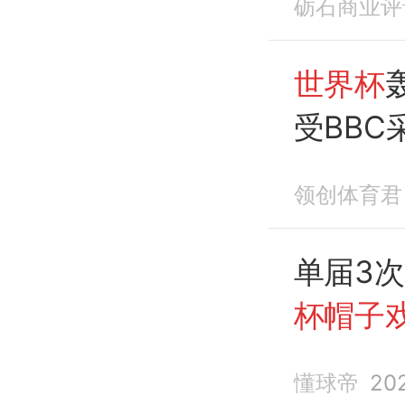
砺石商业评
世界杯
受BB
不满主
领创体育君
单届3次
杯帽子
懂球帝
20