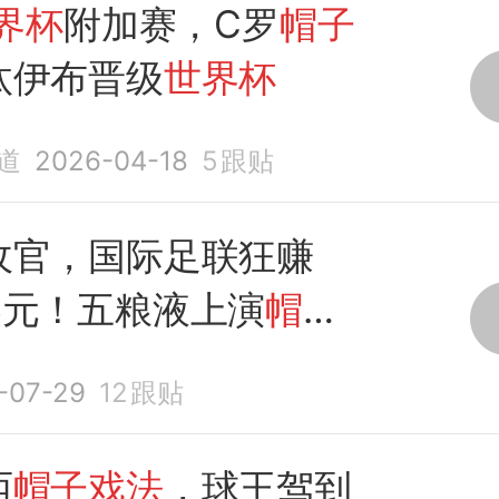
界杯
附加赛，C罗
帽子
汰伊布晋级
世界杯
道
2026-04-18
5
跟贴
收官，国际足联狂赚
美元！五粮液上演
帽子
-07-29
12
跟贴
西
帽子戏法
，球王驾到