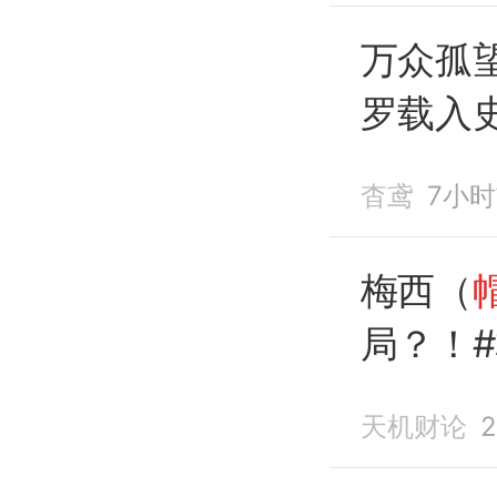
万众孤
罗载入
法
。
杳鸢
7小
梅西（
局？！#
杯
天机财论
2