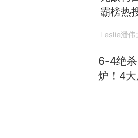
霸榜热搜
法
#美
Leslie潘
潘谈
世
6-4绝
炉！4大