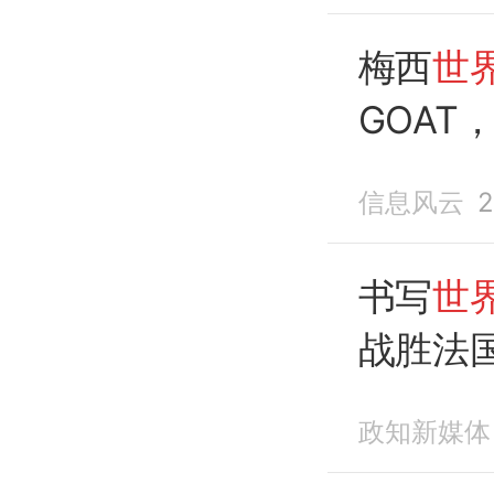
梅西
世
GOAT
信息风云
2
书写
世
战胜法
季军，
政知新媒体
卡上演