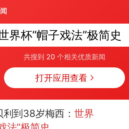
世界杯“帽子戏法”极简史
共搜到
20
个相关优质新闻
打开应用查看
贝利到38岁梅西：
世界
戏法”极简史