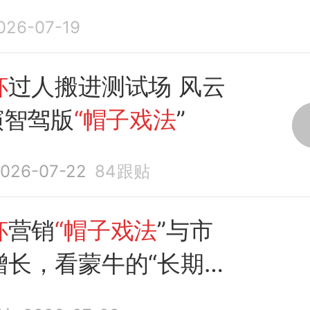
026-07-19
杯
过人搬进测试场 风云
演智驾版
“帽子戏法
”
026-07-22
84
跟贴
杯
营销
“帽子戏法
”与市
增长，看蒙牛的“长期
营哲学