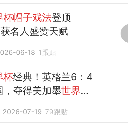
界杯帽子戏法
登顶
，获名人盛赞天赋
026-06-18
1
跟贴
界杯
经典！英格兰6：4
国，夺得美加墨
世界杯
姆巴佩登顶射手榜，萨
2026-07-19
79
跟贴
帽子戏法