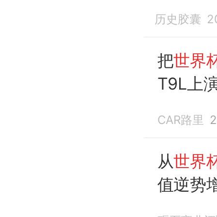
历史胶囊
2
把
世界
T9L上
CAR路里
2
从
世界
值逆势
主义”经