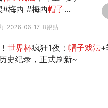
#梅西 #梅西
帽子戏
加墨
世界杯
#阿根廷 #
伟力
2026-06-17
8
跟贴
界杯
杀！
世界杯
疯狂1夜：
帽子戏法
历史纪录，正式刷新~