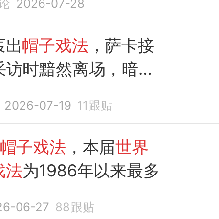
论
2026-07-28
轰出
帽子戏法
，萨卡接
C采访时黯然离场，暗示
帅安排
2026-07-19
11
跟贴
帽子戏法
，本届
世界
戏法
为1986年以来最多
26-06-27
88
跟贴