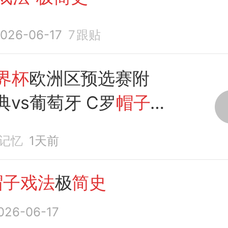
026-06-17
7
跟贴
界杯
欧洲区预选赛附
典vs葡萄牙 C罗
帽子
布梅开二度
记忆
1天前
帽子戏法
极
简史
026-06-17