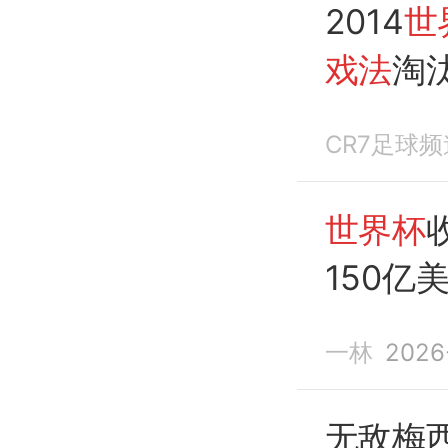
2014
世
戏法
淘
CR7足球频
世界杯
150亿
戏法
？
一林
2026
无敌梅