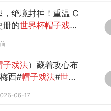
望，绝境封神！重温 C
史册的
世界杯帽子戏
时前
帽子戏法
）藏着攻心布
梅西#
帽子戏法
#
世界
026-06-17