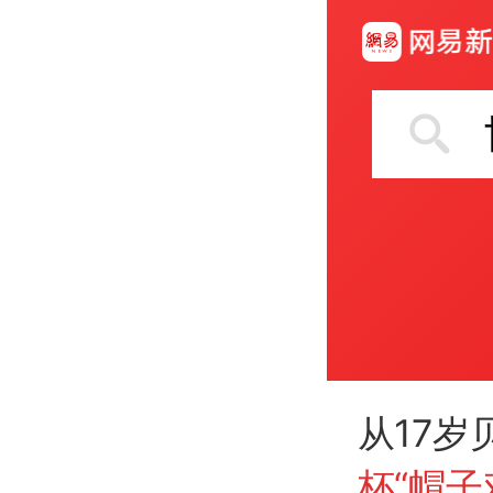
从17岁
杯“帽子