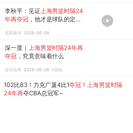
李秋平：见证
上海男篮时隔24
年再夺冠
，他才是球队的定海
神针？
篮眼看球
2026-06-08
深一度｜
上海男篮时隔24年再
夺冠
，究竟意味着什么
澎湃新闻
2026-06-06
9
跟贴
102比83！力克广厦4比1
夺冠
！
上海男篮时隔
24年再
夺CBA总冠军~