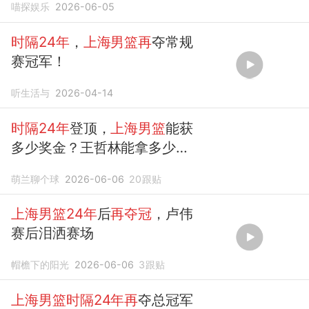
喵探娱乐
2026-06-05
时隔24年
，
上海男篮再
夺常规
赛冠军！
听生活与
2026-04-14
时隔24年
登顶，
上海男篮
能获
多少奖金？王哲林能拿多少
钱？
萌兰聊个球
2026-06-06
20
跟贴
上海男篮24年
后
再夺冠
，卢伟
赛后泪洒赛场
帽檐下的阳光
2026-06-06
3
跟贴
上海男篮时隔24年再
夺总冠军