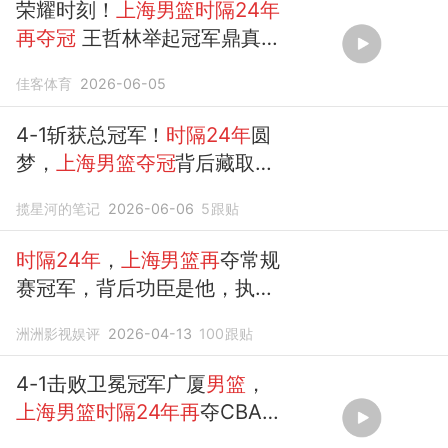
荣耀时刻！
上海男篮时隔24年
再夺冠
王哲林举起冠军鼎真乐
坏了
佳客体育
2026-06-05
4-1斩获总冠军！
时隔24年
圆
梦，
上海男篮夺冠
背后藏取胜
内核
揽星河的笔记
2026-06-06
5
跟贴
时隔24年
，
上海男篮再
夺常规
赛冠军，背后功臣是他，执教
不到两
年
洲洲影视娱评
2026-04-13
100
跟贴
4-1击败卫冕冠军广厦
男篮
，
上海男篮时隔24年再
夺CBA总
冠军！