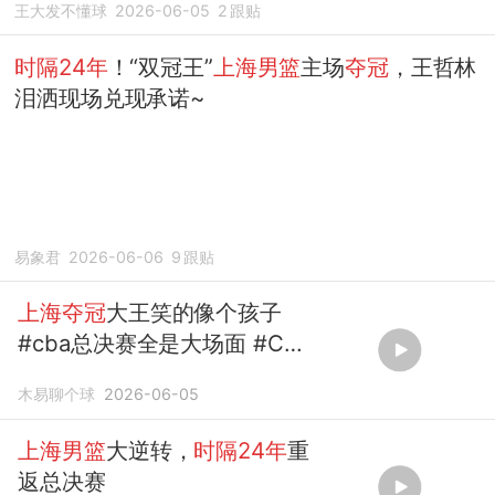
王大发不懂球
2026-06-05
2
跟贴
时隔24年
！“双冠王”
上海男篮
主场
夺冠
，王哲林
泪洒现场兑现承诺~
易象君
2026-06-06
9
跟贴
上海夺冠
大王笑的像个孩子
#cba总决赛全是大场面 #CBA
上海男篮时隔24年夺冠
#
上海
木易聊个球
2026-06-05
男篮
夺得总冠...
上海男篮
大逆转，
时隔24年
重
返总决赛