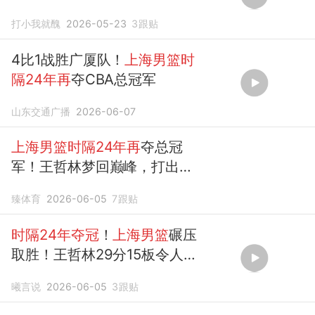
打小我就醜
2026-05-23
3
跟贴
4比1战胜广厦队！
上海男篮时
隔24年再
夺CBA总冠军
山东交通广播
2026-06-07
上海男篮时隔24年再
夺总冠
军！王哲林梦回巅峰，打出赛
季最强一役
臻体育
2026-06-05
7
跟贴
时隔24年夺冠
！
上海男篮
碾压
取胜！王哲林29分15板令人折
服
曦言说
2026-06-05
3
跟贴