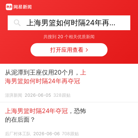
上海男篮如何时隔24年再夺冠
共搜到
20
个相关优质新闻
打开应用查看
从泥潭到王座仅用20个月，
上
海男篮如何时隔24年再夺冠
澎湃新闻
2026-06-05
328
跟贴
上海男篮时隔24年夺冠
，恐怖
的在后面？
后厂村体工队
2026-06-06
708
跟贴