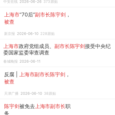
中安在线
2026-06-26
373
跟贴
上海市
“70后”
副市长陈宇剑
，
被查
新京报
2026-06-10
228
跟贴
上海市
政府党组成员、
副市长陈宇剑
接受中央纪
委国家监委审查调查
春城晚报
2026-06-11
反腐 |
上海市副市长陈宇剑
，
被查
天津广播
2026-06-10
38
跟贴
陈宇剑
被免去
上海市副市长
职
务