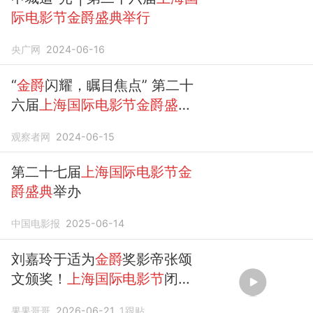
际电影节金爵盛典举行
央广网
2024-06-16
“
金爵
闪耀，瞩目焦点” 第二十
六届
上海国际电影节金爵盛典
举行
观察者网
2024-06-15
第二十七届
上海国际电影节金
爵盛典
举办
中国电影报
2025-06-14
刘嘉玲于适为
金爵
奖影帝张颂
文颁奖！
上海国际电影节
闭幕
式！
果果哥哥
2026-06-21
1
跟贴