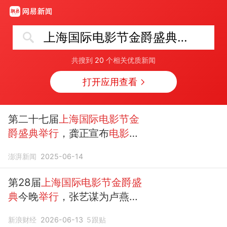
上海国际电影节金爵盛典举行
共搜到
20
个相关优质新闻
打开应用查看
第二十七届
上海国际电影节金
爵盛典举行
，龚正宣布
电影节
开幕
澎湃新闻
2025-06-14
第28届
上海国际电影节金爵盛
典
今晚
举行
，张艺谋为卢燕颁
发“终生成就奖”
新浪财经
2026-06-13
5
跟贴