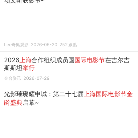
颂文斩获影帝~
Lee奇奥观影
2026-06-20
252
跟贴
2026
上海
合作组织成员国
国际电影节
在吉尔吉
斯斯坦
举行
金台资讯
2026-07-29
光影璀璨耀申城：第二十七届
上海国际电影节金
爵盛典
启幕~