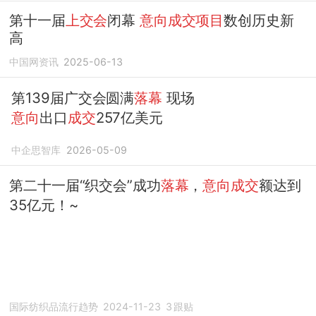
第十一届
上交会
闭幕
意向成交项目
数创历史新
高
中国网资讯
2025-06-13
第139届广交会圆满
落幕
现场
意向
出口
成交
257亿美元
中企思智库
2026-05-09
第二十一届“织交会”成功
落幕
，
意向成交
额达到
35亿元！~
国际纺织品流行趋势
2024-11-23
3
跟贴