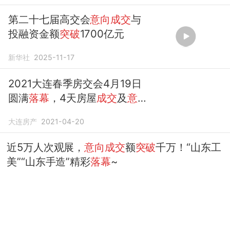
第二十七届高交会
意向成交
与
投融资金额
突破
1700亿元
新华社
2025-11-17
2021大连春季房交会4月19日
圆满
落幕
，4天房屋
成交
及
意
向成交
2744套
大连房产
2021-04-20
近5万人次观展，
意向成交
额
突破
千万！“山东工
美”“山东手造”精彩
落幕
~