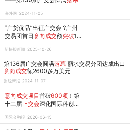
海外网
2024-11-05
“广货优品”出征广交会 ?广州
交易团首日
意向成交
额
突破
1亿
美元
新快报新闻
2025-10-26
第136届广交会圆满
落幕
丽水交易分团达成出口
意向成交
额2600多万美元
财经新报
2024-11-07
意向成交项目
首破
600项
！第
十二届
上交会
深化国际科创双
向开放
国际金融报
2026-06-15