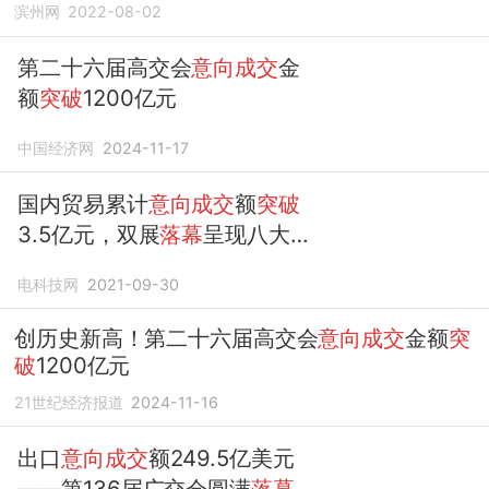
滨州网
2022-08-02
第二十六届高交会
意向成交
金
额
突破
1200亿元
中国经济网
2024-11-17
国内贸易累计
意向成交
额
突破
3.5亿元，双展
落幕
呈现八大
亮点
电科技网
2021-09-30
创历史新高！第二十六届高交会
意向成交
金额
突
破
1200亿元
21世纪经济报道
2024-11-16
出口
意向成交
额249.5亿美元
——第136届广交会圆满
落幕