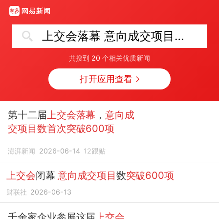
上交会落幕 意向成交项目数首次突破600项
共搜到
20
个相关优质新闻
打开应用查看
第十二届
上交会落幕
，
意向成
交项目数首次突破600项
澎湃新闻
2026-06-14
12
跟贴
上交会
闭幕
意向成交项目
数
突破600项
财联社
2026-06-13
千余家企业参展这届
上交会
，