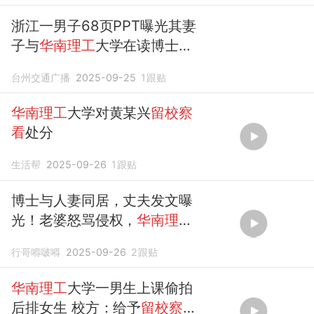
浙江一男子68页PPT曝光其妻
子与
华南理工
大学在读博士同
居，校方：已作出
留校察看
处
台州交通广播
2025-09-25
1
跟贴
分
华南理工
大学对黄某兴
留校察
看
处分
生活帮
2025-09-26
1
跟贴
博士与人妻同居，丈夫发文曝
光！老婆怒骂侵权，
华南理工
留校察看
行哥嘚啵嘚
2025-09-26
2
跟贴
华南理工
大学一男生上课偷拍
后排女生 校方：给予
留校察看