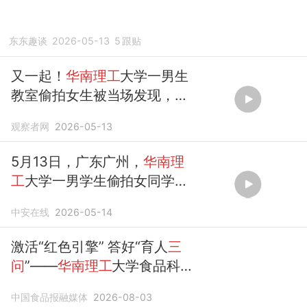
东东趣谈
2026-05-13
5
跟贴
又一起！
华南理工
大学一男生
教室偷拍女生被当场发现，校
方：男生作
留校察看
处分
观察者网
2026-05-13
5月13日，广东广州，
华南理
工
大学一男学生偷拍女同学被
抓现行？校方：已给予涉事学
中安在线
2026-05-14
生
留校察看
处分
激活“红色引擎” 答好“育人
三
问
”——
华南理工
大学食品科学
与工程学院以正确政绩观引领
中国食品报融媒体
2026-08-03
“四维联动党建育人”模式的探