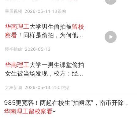
处分
星辰视频
2026-05-14
13
跟贴
华南理工
大学男生偷拍被
留校
察看
！同样是偷拍，为何他不
用开除？
慢半拍sir
2026-05-13
华南理工
大学一男生课堂偷拍
女生被当场发现，校方：经核
查确有偷拍行为，给予
留校察
大象新闻
2026-05-13
250
跟贴
看
一年处分
985更宽容！两起在校生“拍裙底”，南审开除，
华南理工留校察看
~