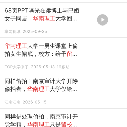
索与实践
68页PPT曝光在读博士与已婚
女子同居，
华南理工
大学回
应：已做出
留校察看
处分
掌闻视讯
2025-09-25
华南理工
大学一男生课堂上偷
拍女生裙底，校方：给予
留校
察看
处分
TOP大学来了
2026-05-13
16
跟贴
同样偷拍！南京审计大学开除
偷拍者，
华南理工
大学仅给予
留校察看
江南江南
2026-05-15
同样是处理偷拍，南京审计开
除学籍，
华南理工
只是
留校察