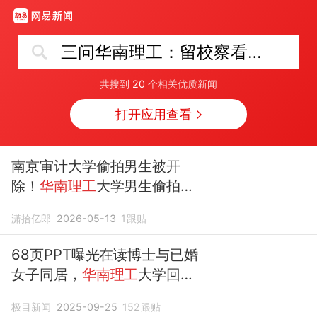
三问华南理工：留校察看能看住什么
共搜到
20
个相关优质新闻
打开应用查看
南京审计大学偷拍男生被开
除！
华南理工
大学男生偷拍却
能留校察看
！不同的处罚力
潇拾亿郎
2026-05-13
1
跟贴
度，暗藏玄机
68页PPT曝光在读博士与已婚
女子同居，
华南理工
大学回
应：已做出
留校察看
处分
极目新闻
2025-09-25
152
跟贴