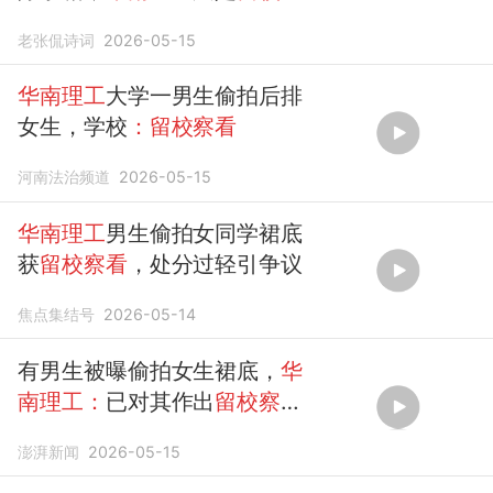
看
老张侃诗词
2026-05-15
华南理工
大学一男生偷拍后排
女生，学校
：留校察看
河南法治频道
2026-05-15
华南理工
男生偷拍女同学裙底
获
留校察看
，处分过轻引争议
焦点集结号
2026-05-14
有男生被曝偷拍女生裙底，
华
南理工：
已对其作出
留校察看
处分
澎湃新闻
2026-05-15