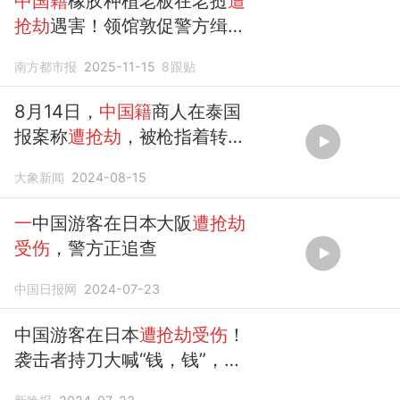
中国籍
橡胶种植老板在老挝
遭
抢劫
遇害！领馆敦促警方缉拿
凶手
南方都市报
2025-11-15
8
跟贴
8月14日，
中国籍
商人在泰国
报案称
遭抢劫
，被枪指着转账
200万美元数字货币
大象新闻
2024-08-15
一
中国游客在日本大阪
遭抢劫
受伤
，警方正追查
中国日报网
2024-07-23
中国游客在日本
遭抢劫受伤
！
袭击者持刀大喊“钱，钱”，警
方正追查