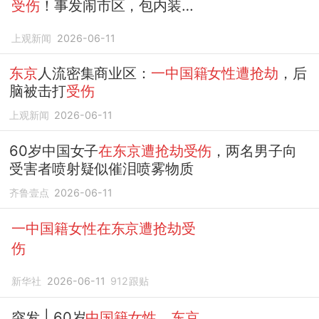
受伤
！事发闹市区，包内装有
约800万日元现金
上观新闻
2026-06-11
东京
人流密集商业区：
一中国籍女性遭抢劫
，后
脑被击打
受伤
上观新闻
2026-06-11
60岁中国女子
在东京遭抢劫受伤
，两名男子向
受害者喷射疑似催泪喷雾物质
齐鲁壹点
2026-06-11
一中国籍女性在东京遭抢劫受
伤
新华社
2026-06-11
912
跟贴
突发 | 60岁
中国籍女性
，
东京