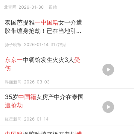
北青网
2026-01-30
1
跟贴
泰国芭提雅
一中国籍
女中介遭
胶带缠身抢劫！已在当地引发
恐慌，嫌疑人是30岁
中国籍
男
扬子晚报
2026-01-14
317
跟贴
子
东京一
中餐馆发生火灾3人
受
伤
界面新闻
2026-03-03
35岁
中国籍
女房产中介在泰国
遭抢劫
红星新闻
2026-01-14