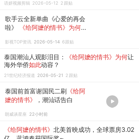
语妍视频剪辑
2026-05-12
2
跟贴
歌手云全新单曲《心爱的再会
啦》
《给阿嬷的情书》为何如
此好哭
影视TOP资讯
2026-05-14
6
跟贴
泰国潮汕人观影泪目：
《给阿嬷的情书》为何
让
海外华侨
如此
动容？
21世纪经济报道
2026-05-21
2
跟贴
泰国前首富谢国民二刷
《给阿
嬷的情书》
，潮汕话告白
朗威谈星座
22小时前
《给阿嬷的情书》
北美首映成功，全球票房3.02
亿，蓝鸿春获国际奖~