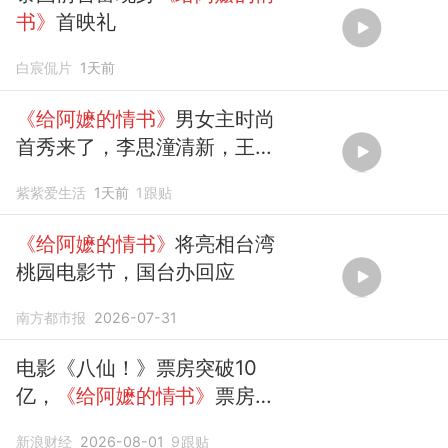
书》
首映礼
白宸侃片
1天前
《给阿嬷的情书》
男女主时尚
首秀来了，李思潼清新，王彦
桐太帅了
紫紫爱生活
1天前
1
跟贴
《给阿嬷的情书》
将亮相台湾
桃园电影节，国台办回应
南方都市报
2026-07-31
电影《八仙！》票房突破10
亿，
《给阿嬷的情书》
票房突
破20亿，成为2026年第3部票
新浪财经
2026-08-01
9
跟贴