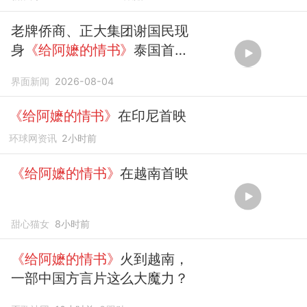
房破20亿影片
老牌侨商、正大集团谢国民现
身
《给阿嬷的情书》
泰国首映
礼
界面新闻
2026-08-04
《给阿嬷的情书》
在印尼首映
环球网资讯
2小时前
《给阿嬷的情书》
在越南首映
甜心猫女
8小时前
《给阿嬷的情书》
火到越南，
一部中国方言片这么大魔力？