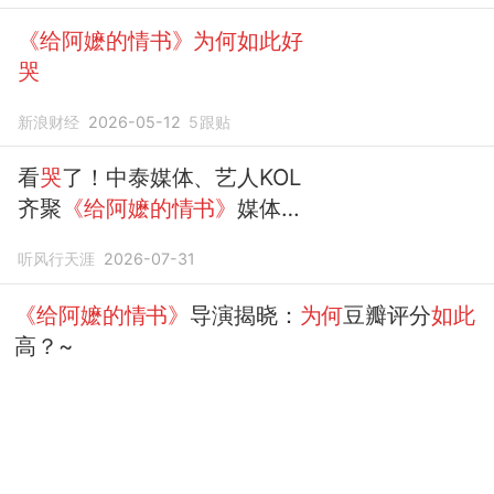
《给阿嬷的情书》为何如此好
哭
新浪财经
2026-05-12
5
跟贴
看
哭
了！中泰媒体、艺人KOL
齐聚
《给阿嬷的情书》
媒体之
夜
听风行天涯
2026-07-31
《给阿嬷的情书》
导演揭晓：
为何
豆瓣评分
如此
高？~