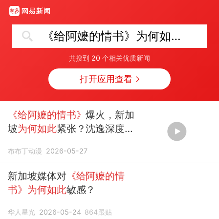
《给阿嬷的情书》为何如此好哭
共搜到
20
个相关优质新闻
打开应用查看
《给阿嬷的情书》
爆火，新加
坡
为何如此
紧张？沈逸深度解
析
布布丁动漫
2026-05-27
新加坡媒体对
《给阿嬷的情
书》为何如此
敏感？
华人星光
2026-05-24
864
跟贴