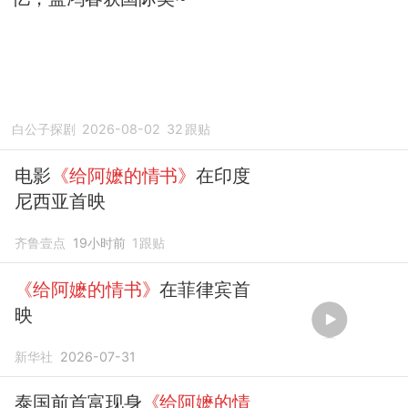
白公子探剧
2026-08-02
32
跟贴
电影
《给阿嬷的情书》
在印度
尼西亚首映
齐鲁壹点
19小时前
1
跟贴
《给阿嬷的情书》
在菲律宾首
映
新华社
2026-07-31
泰国前首富现身
《给阿嬷的情