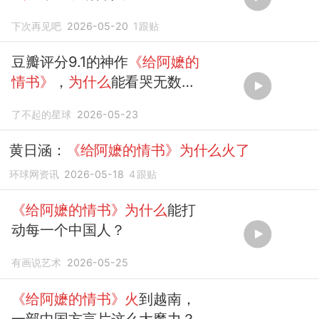
下次再见吧
2026-05-20
1
跟贴
豆瓣评分9.1的神作
《给阿嬷的
情书》
，
为什么
能看哭无数的
人
了不起的星球
2026-05-23
黄日涵：
《给阿嬷的情书》为什么火了
环球网资讯
2026-05-18
4
跟贴
《给阿嬷的情书》为什么
能打
动每一个中国人？
有画说艺术
2026-05-25
《给阿嬷的情书》火
到越南，
一部中国方言片这么大魔力？