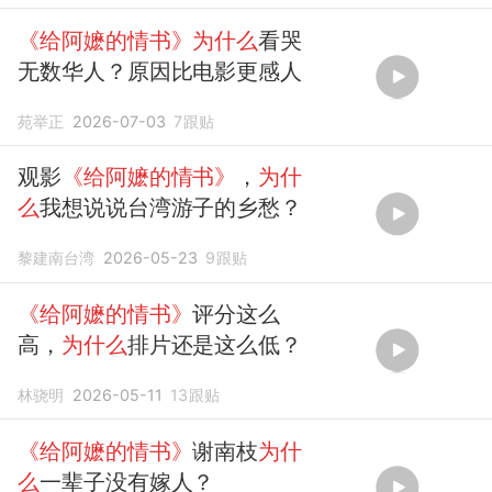
《给阿嬷的情书》为什么
看哭
无数华人？原因比电影更感人
苑举正
2026-07-03
7
跟贴
观影
《给阿嬷的情书》
，
为什
么
我想说说台湾游子的乡愁？
黎建南台湾
2026-05-23
9
跟贴
《给阿嬷的情书》
评分这么
高，
为什么
排片还是这么低？
林骁明
2026-05-11
13
跟贴
《给阿嬷的情书》
谢南枝
为什
么
一辈子没有嫁人？