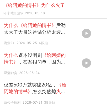
《给阿嬷的情书》为什么火了
环球时报国际
2026-05-18
为什么《给阿嬷的情书》
后劲
太大了大哥这番话分析太透彻
了
流萤Zz
2026-05-25
4
跟贴
为什么
资本没围剿
《给阿嬷的
情书》
，答案很简单，因为没
人看得上
深蓝独奏
2026-06-24
仅差500万就突破20亿，
《给
阿嬷的情书》
怎么突然熄
火
了？
白公子探剧
2026-07-21
38
跟贴