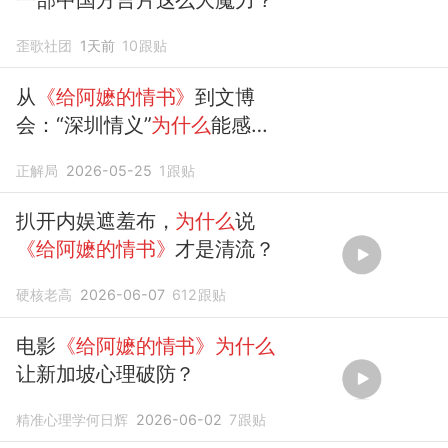
歪歌社团
1天前
10
跟贴
从
《给阿嬷的情书》
到文博
会：“深圳情义”
为什么
能感动
世界？
正解局
2026-05-25
1
跟贴
扒开内娱遮羞布，
为什么
说
《给阿嬷的情书》
才是清流？
硬核老高
2026-06-07
612
跟贴
电影
《给阿嬷的情书》为什么
让新加坡心理破防？
精准心理学何日辉
2026-06-02
7
跟贴