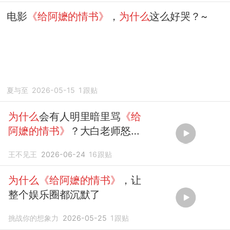
电影
《给阿嬷的情书》
，
为什么
这么好哭？~
夏与至
2026-05-15
1
跟贴
为什么
会有人明里暗里骂
《给
阿嬷的情书》
？大白老师怒怼
真解气
王不见王
2026-06-24
16
跟贴
为什么《给阿嬷的情书》
，让
整个娱乐圈都沉默了
挑战你的想象力
2026-05-25
1
跟贴